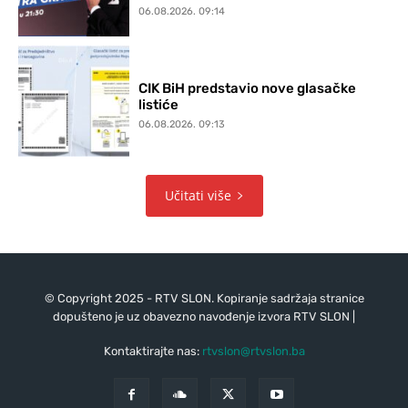
06.08.2026. 09:14
CIK BiH predstavio nove glasačke
listiće
06.08.2026. 09:13
Učitati više
© Copyright 2025 - RTV SLON. Kopiranje sadržaja stranice
dopušteno je uz obavezno navođenje izvora RTV SLON |
Kontaktirajte nas:
rtvslon@rtvslon.ba