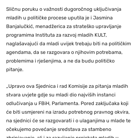
Sličnu poruku o važnosti dugoročnog uključivanja
mladih u političke procese uputila je i Jasmina
Banjalučkić, menadžerica za strateško upravljanje
programima Instituta za razvoj mladih KULT,
naglašavajući da mladi uvijek trebaju biti na političkim
agendama, da se razgovara o njihovim potrebama,
problemima i rješenjima, a ne da budu političko
pitanje.
„Upravo ova Sjednica i rad Komisije za pitanja mladih
stvara uvjete gdje su mladi dio najviših instanci
odlučivanja u FBiH, Parlamenta. Pored zaključaka koji
će biti usmjereni na izradu potrebnog pravnog okvira,
na sjednici će se razgovarati i o ulaganjima u mlade te
očekujemo povećanje sredstava za stambeno
zbrinjavanje, ali i za razvijanje projekata mladih u