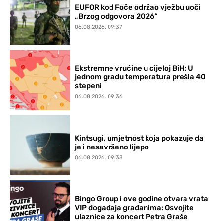
EUFOR kod Foče održao vježbu uoči
„Brzog odgovora 2026“
06.08.2026. 09:37
Ekstremne vrućine u cijeloj BiH: U
jednom gradu temperatura prešla 40
stepeni
06.08.2026. 09:36
Kintsugi, umjetnost koja pokazuje da
je i nesavršeno lijepo
06.08.2026. 09:33
Bingo Group i ove godine otvara vrata
VIP događaja građanima: Osvojite
ulaznice za koncert Petra Graše