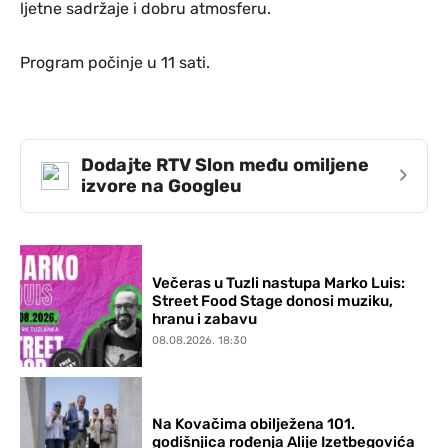
ljetne sadržaje i dobru atmosferu.
Program počinje u 11 sati.
Dodajte RTV Slon među omiljene
›
izvore na Googleu
Večeras u Tuzli nastupa Marko Luis:
Street Food Stage donosi muziku,
hranu i zabavu
08.08.2026. 18:30
Na Kovačima obilježena 101.
godišnjica rođenja Alije Izetbegovića