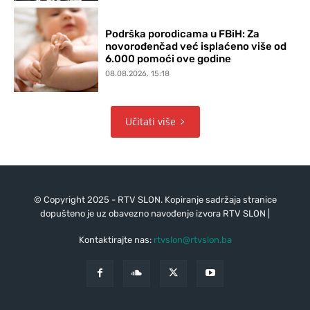
Podrška porodicama u FBiH: Za
novorođenčad već isplaćeno više od
6.000 pomoći ove godine
08.08.2026. 15:18
Učitati više
© Copyright 2025 - RTV SLON. Kopiranje sadržaja stranice
dopušteno je uz obavezno navođenje izvora RTV SLON |
Kontaktirajte nas:
rtvslon@rtvslon.ba