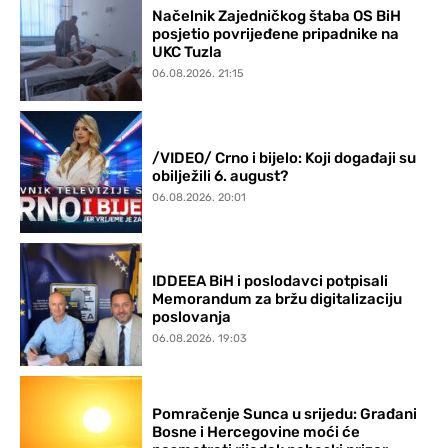
Načelnik Zajedničkog štaba OS BiH
posjetio povrijeđene pripadnike na
UKC Tuzla
06.08.2026. 21:15
/VIDEO/ Crno i bijelo: Koji događaji su
obilježili 6. august?
06.08.2026. 20:01
IDDEEA BiH i poslodavci potpisali
Memorandum za bržu digitalizaciju
poslovanja
06.08.2026. 19:03
Pomračenje Sunca u srijedu: Građani
Bosne i Hercegovine moći će