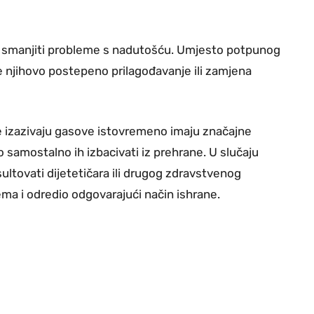
že smanjiti probleme s nadutošću. Umjesto potpunog
e njihovo postepeno prilagođavanje ili zamjena
e izazivaju gasove istovremeno imaju značajne
o samostalno ih izbacivati iz prehrane. U slučaju
sultovati dijetetičara ili drugog zdravstvenog
ema i odredio odgovarajući način ishrane.