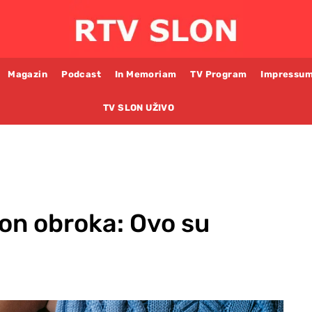
Magazin
Podcast
In Memoriam
TV Program
Impressu
TV SLON UŽIVO
on obroka: Ovo su