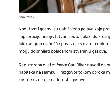
Foto: Pexels
Nadutost i gasovi su uobičajena pojava koja pra
i apsorpcije hranjivih tvari često dolazi do krča
Iako se grah najčešće povezuje s ovim problemom,
mogu doprinijeti pojačanom stvaranju gasova.
Registrirana dijetetičarka Cari Riker navodi da 
napitaka na slamku ili razgovor tokom obroka m
kasnije uzrokuje nadutost i gasove.