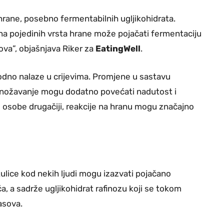
hrane, posebno fermentabilnih ugljikohidrata.
ina pojedinih vrsta hrane može pojačati fermentaciju
ova”, objašnjava Riker za
EatingWell
.
rodno nalaze u crijevima. Promjene u sastavu
zmnožavanje mogu dodatno povećati nadutost i
 osobe drugačiji, reakcije na hranu mogu značajno
ulice kod nekih ljudi mogu izazvati pojačano
, a sadrže ugljikohidrat rafinozu koji se tokom
asova.