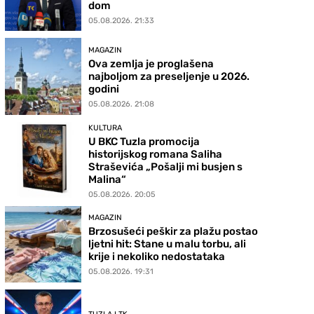
dom
05.08.2026. 21:33
MAGAZIN
Ova zemlja je proglašena
najboljom za preseljenje u 2026.
godini
05.08.2026. 21:08
KULTURA
U BKC Tuzla promocija
historijskog romana Saliha
Straševića „Pošalji mi busjen s
Malina“
05.08.2026. 20:05
MAGAZIN
Brzosušeći peškir za plažu postao
ljetni hit: Stane u malu torbu, ali
krije i nekoliko nedostataka
05.08.2026. 19:31