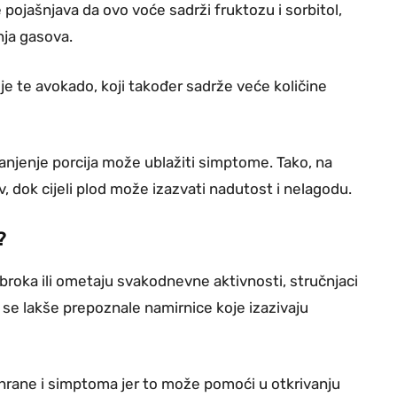
pojašnjava da ovo voće sadrži fruktozu i sorbitol,
nja gasova.
ije te avokado, koji također sadrže veće količine
anjenje porcija može ublažiti simptome. Tako, na
, dok cijeli plod može izazvati nadutost i nelagodu.
?
obroka ili ometaju svakodnevne aktivnosti, stručnjaci
se lakše prepoznale namirnice koje izazivaju
 hrane i simptoma jer to može pomoći u otkrivanju