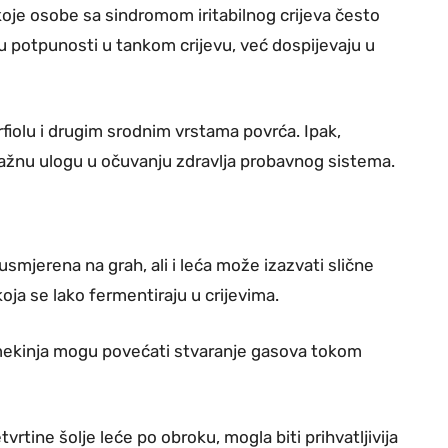
koje osobe sa sindromom iritabilnog crijeva često
e u potpunosti u tankom crijevu, već dospijevaju u
arfiolu i drugim srodnim vrstama povrća. Ipak,
važnu ulogu u očuvanju zdravlja probavnog sistema.
smjerena na grah, ali i leća može izazvati slične
oja se lako fermentiraju u crijevima.
i mekinja mogu povećati stvaranje gasova tokom
vrtine šolje leće po obroku, mogla biti prihvatljivija