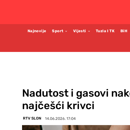
Najnovije
Sport
Vijesti
Tuzla I TK
BiH
Nadutost i gasovi nak
najčešći krivci
RTV SLON
14.06.2026. 17:04