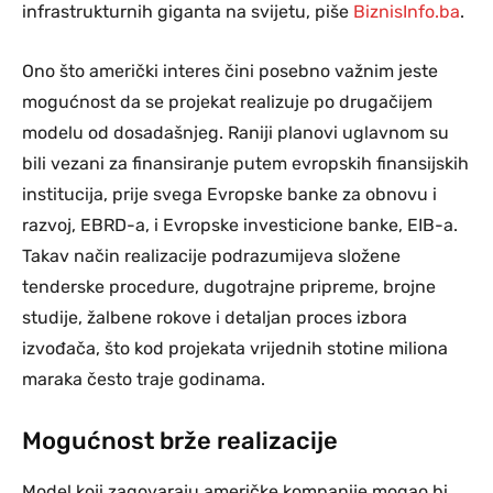
infrastrukturnih giganta na svijetu, piše
BiznisInfo.ba
.
Ono što američki interes čini posebno važnim jeste
mogućnost da se projekat realizuje po drugačijem
modelu od dosadašnjeg. Raniji planovi uglavnom su
bili vezani za finansiranje putem evropskih finansijskih
institucija, prije svega Evropske banke za obnovu i
razvoj, EBRD-a, i Evropske investicione banke, EIB-a.
Takav način realizacije podrazumijeva složene
tenderske procedure, dugotrajne pripreme, brojne
studije, žalbene rokove i detaljan proces izbora
izvođača, što kod projekata vrijednih stotine miliona
maraka često traje godinama.
Mogućnost brže realizacije
Model koji zagovaraju američke kompanije mogao bi