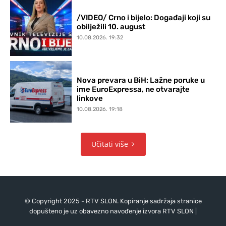
/VIDEO/ Crno i bijelo: Događaji koji su
obilježili 10. august
10.08.2026. 19:32
Nova prevara u BiH: Lažne poruke u
ime EuroExpressa, ne otvarajte
linkove
10.08.2026. 19:18
Učitati više
© Copyright 2025 - RTV SLON. Kopiranje sadržaja stranice
dopušteno je uz obavezno navođenje izvora RTV SLON |