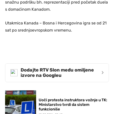
snažnu podršku bh. reprezentaciji pred početak duela
s domaćinom Kanadom.
Utakmica Kanada – Bosna i Hercegovina igra se od 21
sat po srednjoevropskom vremenu.
Dodajte RTV Slon među omiljene
›
izvore na Googleu
Uoči protesta instruktora vožnje u TK:
Ministarstvo tvrdi da sistem
funkcioniše