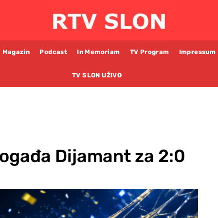
Magazin
Podcast
In Memoriam
TV Program
Impressum
TV SLON UŽIVO
ogađa Dijamant za 2:0