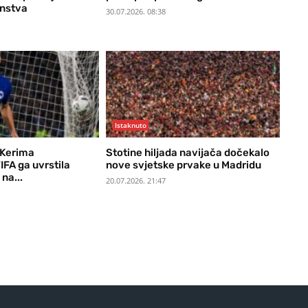
enstva
30.07.2026. 08:38
Istaknuto
 Kerima
Stotine hiljada navijača dočekalo
IFA ga uvrstila
nove svjetske prvake u Madridu
na...
20.07.2026. 21:47