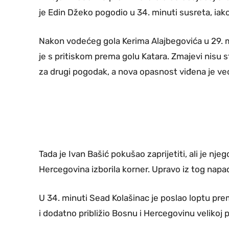
je Edin Džeko pogodio u 34. minuti susreta, ia
Nakon vodećeg gola Kerima Alajbegovića u 29. m
je s pritiskom prema golu Katara. Zmajevi nisu st
za drugi pogodak, a nova opasnost viđena je već
Tada je Ivan Bašić pokušao zaprijetiti, ali je nje
Hercegovina izborila korner. Upravo iz tog napada
U 34. minuti Sead Kolašinac je poslao loptu pre
i dodatno približio Bosnu i Hercegovinu velikoj p