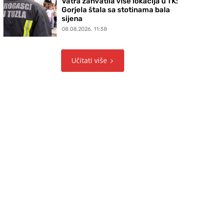
Vatra zahvatila više lokacija u TK:
Gorjela štala sa stotinama bala
sijena
08.08.2026. 11:38
Učitati više