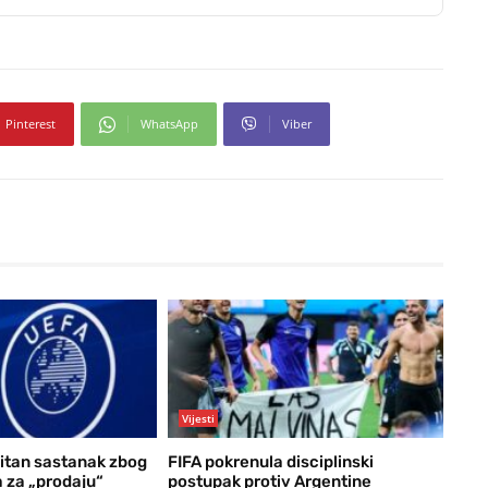
Pinterest
WhatsApp
Viber
Vijesti
itan sastanak zbog
FIFA pokrenula disciplinski
a za „prodaju“
postupak protiv Argentine