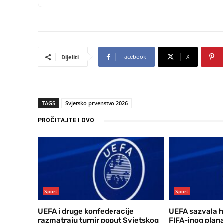
Facebook
X
Dijeliti
TAGS
Svjetsko prvenstvo 2026
PROČITAJTE I OVO
Sport
Sport
UEFA i druge konfederacije
UEFA sazvala h
razmatraju turnir poput Svjetskog
FIFA-inog plan