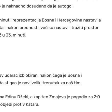
ko je naknadno dosuđeno da je autogol.
inuti, reprezentacija Bosne i Hercegovine nastavila
ali nakon prednosti, već su nastavili tražiti prostor
 u 33. minuti.
gov udarac izblokiran, nakon čega je Bosna i
 stigao je novi veliki trenutak za naš tim.
ma Edinu Džeki, a kapiten Zmajeva je pogodio za 2:0
objedi protiv Katara.