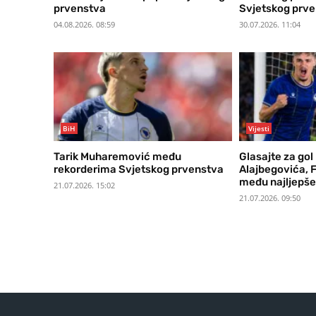
prvenstva
Svjetskog prv
04.08.2026. 08:59
30.07.2026. 11:04
BiH
Vijesti
Tarik Muharemović među
Glasajte za gol
rekorderima Svjetskog prvenstva
Alajbegovića, F
među najljepše 
21.07.2026. 15:02
21.07.2026. 09:50