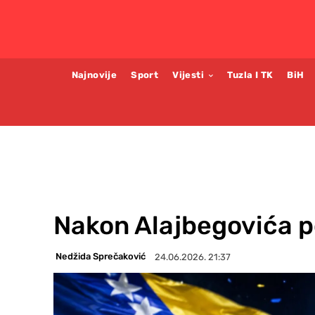
Najnovije
Sport
Vijesti
Tuzla I TK
BiH
Nakon Alajbegovića p
Nedžida Sprečaković
24.06.2026. 21:37