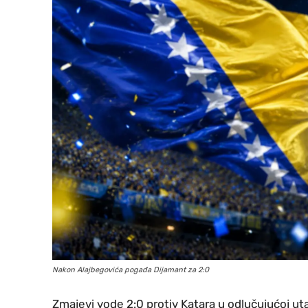
Nakon Alajbegovića pogađa Dijamant za 2:0
Zmajevi vode 2:0 protiv Katara u odlučujućoj u