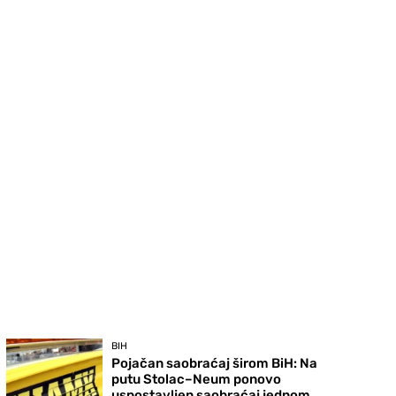
BIH
Pojačan saobraćaj širom BiH: Na
putu Stolac–Neum ponovo
uspostavljen saobraćaj jednom