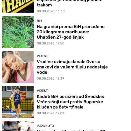
trakom
08.08.2026. 13:30
BIH
Na granici prema BiH pronađeno
20 kilograma marihuane:
Uhapšen 27-godišnjak
08.08.2026. 12:50
VIJESTI
Vrućine uzimaju danak: Ovo su
znakovi da vašem tijelu nedostaje
vode
08.08.2026. 12:39
VIJESTI
Kadeti BiH poraženi od Švedske:
Večerašnji duel protiv Bugarske
ključan za četvrtfinale
08.08.2026. 12:02
ISTAKNUTO