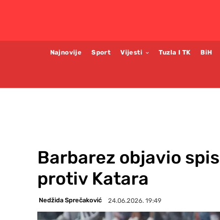
Najnovije
Sport
Vijesti
Tuzla I TK
BiH
Barbarez objavio spis
protiv Katara
Nedžida Sprečaković
24.06.2026. 19:49