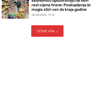
Ekonomisti upozoravaju na novi
rast cijena hrane: Poskupljenja bi
mogla stići već do kraja godine
08.08.2026. 19:15
Učitati više