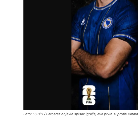
Foto: FS BiH / Barbarez objavio spisak igrača, evo prvih 11 protiv Katara