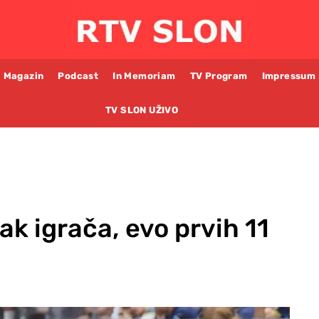
Magazin
Podcast
In Memoriam
TV Program
Impressum
TV SLON UŽIVO
ak igrača, evo prvih 11