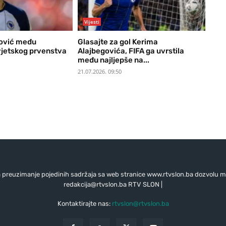
Vijesti
ović među
Glasajte za gol Kerima
jetskog prvenstva
Alajbegovića, FIFA ga uvrstila
među najljepše na...
21.07.2026. 09:50
preuzimanje pojedinih sadržaja sa web stranice www.rtvslon.ba dozvolu mo
redakcija@rtvslon.ba
RTV SLON |
Kontaktirajte nas:
rtvslon@rtvslon.ba