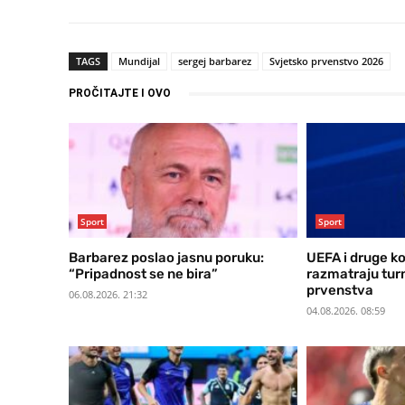
TAGS
Mundijal
sergej barbarez
Svjetsko prvenstvo 2026
PROČITAJTE I OVO
Sport
Sport
Barbarez poslao jasnu poruku:
UEFA i druge k
“Pripadnost se ne bira”
razmatraju tur
prvenstva
06.08.2026. 21:32
04.08.2026. 08:59