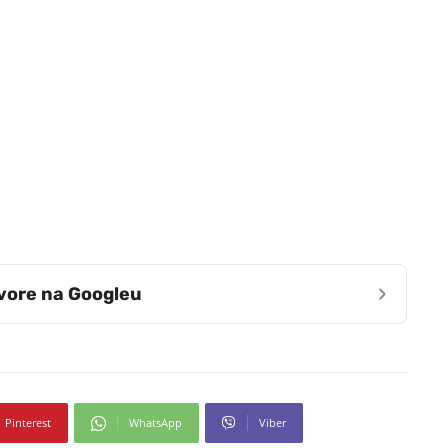
›
zvore na Googleu
Pinterest
WhatsApp
Viber