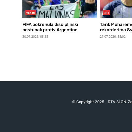
Vijesti
BiH
FIFA pokrenula disciplinski
Tarik Muharem
postupak protiv Argentine
rekorderima Sv
30.07.2026. 08:38
21.07.2026. 15:02
© Copyright 2025 - RTV SLON. Za 