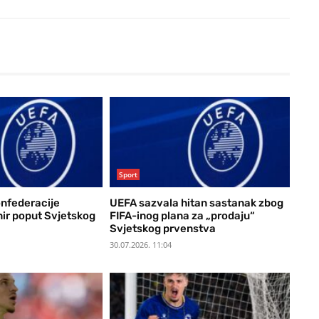
Sport
onfederacije
UEFA sazvala hitan sastanak zbog
nir poput Svjetskog
FIFA-inog plana za „prodaju“
Svjetskog prvenstva
30.07.2026. 11:04