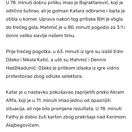
U 78. minuti dobru priliku imao je Bajraktarević, koji je
odlično šutirao, ali je golman Katara odbranio i lopta je
otišla u korner. Upravo nakon tog pritiska BiH je stigla
do trećeg gola. Mahmić je u 80. minuti pogodio za 3:1 i
donio veliko slavlje našem timu.
Prije trećeg pogotka, u 63. minuti iz igre su izašli Edin
Džeko i Nikola Katić, a ušli su Mahmić i Dennis
Hadžikadunić. Džeko je prilikom izlaska iz igre vidno
protestovao zbog odluke selektora.
Katar je u nastavku pokušavao zaprijetiti preko Akram
Afifa, koji je u 71. minuti imao jednu od opasnijih
situacija, ali nije bilo promjene rezultata. U 78. minuti
Fathy je dobio žuti karton zbog prekršaja nad Kerimom
Alajbegovićem.