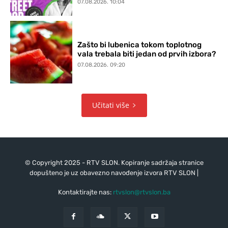
07.08.2026. 10:04
Zašto bi lubenica tokom toplotnog
vala trebala biti jedan od prvih izbora?
07.08.2026. 09:20
Učitati više
© Copyright 2025 - RTV SLON. Kopiranje sadržaja stranice
dopušteno je uz obavezno navođenje izvora RTV SLON |
Kontaktirajte nas:
rtvslon@rtvslon.ba