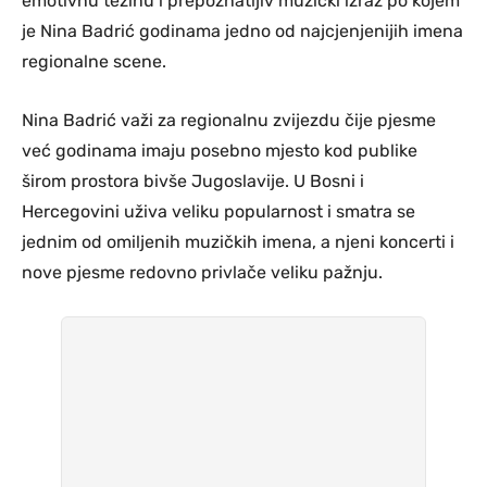
emotivnu težinu i prepoznatljiv muzički izraz po kojem
je Nina Badrić godinama jedno od najcjenjenijih imena
regionalne scene.
Nina Badrić važi za regionalnu zvijezdu čije pjesme
već godinama imaju posebno mjesto kod publike
širom prostora bivše Jugoslavije. U Bosni i
Hercegovini uživa veliku popularnost i smatra se
jednim od omiljenih muzičkih imena, a njeni koncerti i
nove pjesme redovno privlače veliku pažnju.