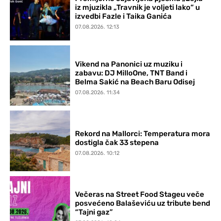
iz mjuzikla „Travnik je voljeti lako“ u
izvedbi Fazle i Taika Ganića
07.08.2026. 12:13
Vikend na Panonici uz muziku i
zabavu: DJ MilloOne, TNT Band i
Belma Sakić na Beach Baru Odisej
07.08.2026. 11:34
Rekord na Mallorci: Temperatura mora
dostigla čak 33 stepena
07.08.2026. 10:12
Večeras na Street Food Stageu veče
posvećeno Balaševiću uz tribute bend
“Tajni gaz”