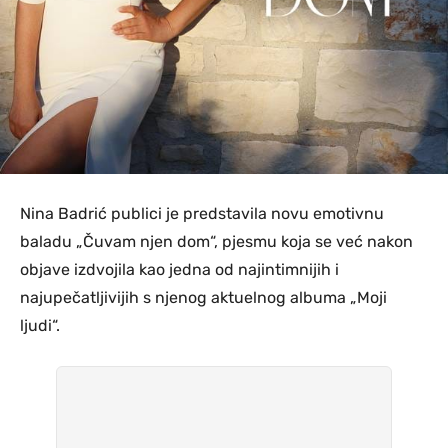
Nina Badrić publici je predstavila novu emotivnu
baladu „Čuvam njen dom“, pjesmu koja se već nakon
objave izdvojila kao jedna od najintimnijih i
najupečatljivijih s njenog aktuelnog albuma „Moji
ljudi“.