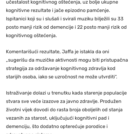
učestalost kognitivnog oštećenja, uz bolje ukupne
kognitivne rezultate i jače epizodno pamćenje.
Ispitanici koji su i slušali i svirali muziku bilježili su 33
posto manji rizik od demencije i 22 posto manji rizik od
kognitivnog oštećenja.
Komentarišući rezultate, Jaffa je istakla da oni
„sugerišu da muzičke aktivnosti mogu biti pristupačna
strategija za održavanje kognitivnog zdravlja kod
starijih osoba, iako se uzročnost ne može utvrditi“.
Istraživanje dolazi u trenutku kada starenje populacije
stvara sve veće izazove za javno zdravlje. Produžen
životni vijek dovodi do rasta broja oboljelih od stanja
vezanih za starost, uključujući kognitivni pad i
demenciju, što dodatno opterećuje porodice i