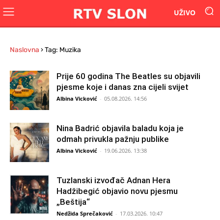
UŽIVO
Naslovna
›
Tag: Muzika
Prije 60 godina The Beatles su objavili
pjesme koje i danas zna cijeli svijet
Albina Vicković
-
05.08.2026. 14:56
Nina Badrić objavila baladu koja je
odmah privukla pažnju publike
Albina Vicković
-
19.06.2026. 13:38
Tuzlanski izvođač Adnan Hera
Hadžibegić objavio novu pjesmu
„Beštija“
Nedžida Sprečaković
-
17.03.2026. 10:47