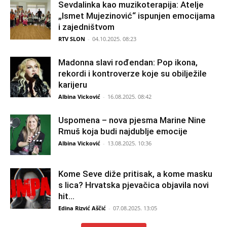
Sevdalinka kao muzikoterapija: Atelje
„Ismet Mujezinović“ ispunjen emocijama
i zajedništvom
RTV SLON
-
04.10.2025. 08:23
Madonna slavi rođendan: Pop ikona,
rekordi i kontroverze koje su obilježile
karijeru
Albina Vicković
-
16.08.2025. 08:42
Uspomena – nova pjesma Marine Nine
Rmuš koja budi najdublje emocije
Albina Vicković
-
13.08.2025. 10:36
Kome Seve diže pritisak, a kome masku
s lica? Hrvatska pjevačica objavila novi
hit...
Edina Rizvić Aščić
-
07.08.2025. 13:05