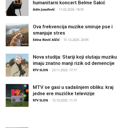
humanitarni koncert Belme Sakić
Adin Jusufović
-
11.02.2026. 18:55
Ova frekvencija muzike smiruje pse i
smanjuje stres
Edina Rizvić Aščić
-
31.12.2025. 20:05
Nova studija: Stariji koji slušaju muziku
imaju znatno manji rizik od demencije
RTV SLON
-
23.11.2025. 17:17
MTV se gasi u sadašnjem obliku: kraj
jedne ere muzičke televizije
RTV SLON
-
15.10.2025. 11:15