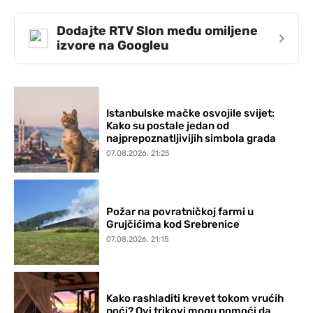
Dodajte RTV Slon među omiljene
›
izvore na Googleu
Istanbulske mačke osvojile svijet:
Kako su postale jedan od
najprepoznatljivijih simbola grada
07.08.2026. 21:25
Požar na povratničkoj farmi u
Grujčićima kod Srebrenice
07.08.2026. 21:15
Kako rashladiti krevet tokom vrućih
noći? Ovi trikovi mogu pomoći da