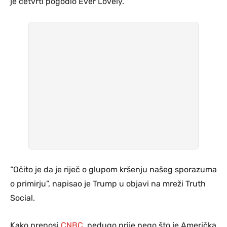
je četvrti pogodio Ever Lovely.
“Očito je da je riječ o glupom kršenju našeg sporazuma
o primirju”, napisao je Trump u objavi na mreži Truth
Social.
Kako prenosi
CNBC
, nedugo prije nego što je Američka