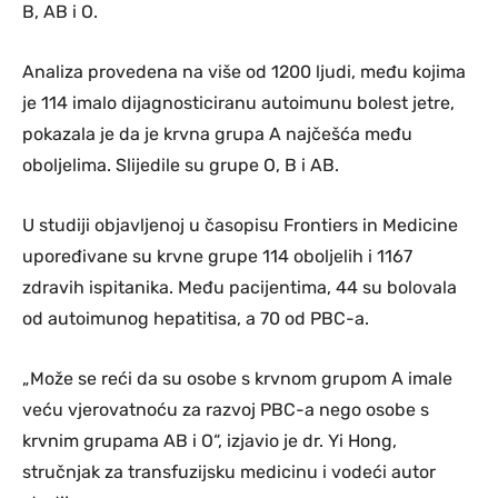
B, AB i O.
Analiza provedena na više od 1200 ljudi, među kojima
je 114 imalo dijagnosticiranu autoimunu bolest jetre,
pokazala je da je krvna grupa A najčešća među
oboljelima. Slijedile su grupe O, B i AB.
U studiji objavljenoj u časopisu Frontiers in Medicine
upoređivane su krvne grupe 114 oboljelih i 1167
zdravih ispitanika. Među pacijentima, 44 su bolovala
od autoimunog hepatitisa, a 70 od PBC-a.
„Može se reći da su osobe s krvnom grupom A imale
veću vjerovatnoću za razvoj PBC-a nego osobe s
krvnim grupama AB i O“, izjavio je dr. Yi Hong,
stručnjak za transfuzijsku medicinu i vodeći autor