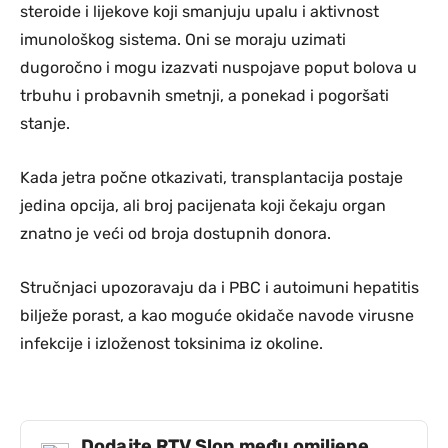
steroide i lijekove koji smanjuju upalu i aktivnost
imunološkog sistema. Oni se moraju uzimati
dugoročno i mogu izazvati nuspojave poput bolova u
trbuhu i probavnih smetnji, a ponekad i pogoršati
stanje.
Kada jetra počne otkazivati, transplantacija postaje
jedina opcija, ali broj pacijenata koji čekaju organ
znatno je veći od broja dostupnih donora.
Stručnjaci upozoravaju da i PBC i autoimuni hepatitis
bilježe porast, a kao moguće okidače navode virusne
infekcije i izloženost toksinima iz okoline.
Dodajte RTV Slon među omiljene