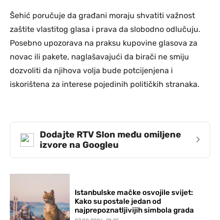
Šehić poručuje da građani moraju shvatiti važnost
zaštite vlastitog glasa i prava da slobodno odlučuju.
Posebno upozorava na praksu kupovine glasova za
novac ili pakete, naglašavajući da birači ne smiju
dozvoliti da njihova volja bude potcijenjena i
iskorištena za interese pojedinih političkih stranaka.
Dodajte RTV Slon među omiljene
›
izvore na Googleu
Istanbulske mačke osvojile svijet:
Kako su postale jedan od
najprepoznatljivijih simbola grada