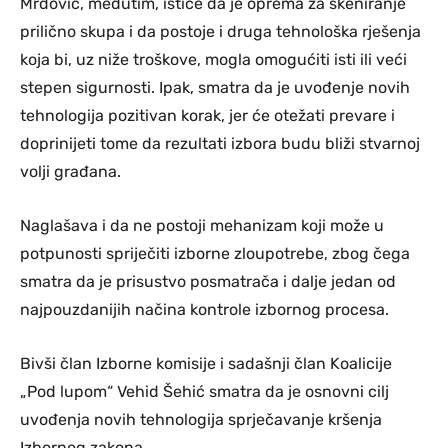
Mrdović, međutim, ističe da je oprema za skeniranje
prilično skupa i da postoje i druga tehnološka rješenja
koja bi, uz niže troškove, mogla omogućiti isti ili veći
stepen sigurnosti. Ipak, smatra da je uvođenje novih
tehnologija pozitivan korak, jer će otežati prevare i
doprinijeti tome da rezultati izbora budu bliži stvarnoj
volji građana.
Naglašava i da ne postoji mehanizam koji može u
potpunosti spriječiti izborne zloupotrebe, zbog čega
smatra da je prisustvo posmatrača i dalje jedan od
najpouzdanijih načina kontrole izbornog procesa.
Bivši član Izborne komisije i sadašnji član Koalicije
„Pod lupom“ Vehid Šehić smatra da je osnovni cilj
uvođenja novih tehnologija sprječavanje kršenja
Izbornog zakona.