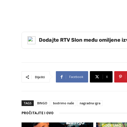
Dodajte RTV Slon među omiljene i
Facebook
X
Dijeliti
TAGS
BINGO
bodrimo naše
nagradna igra
PROČITAJTE I OVO