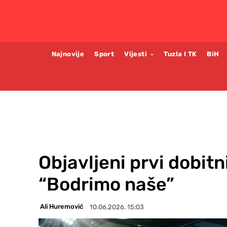
Najnovije
Sport
Vijesti
Tuzla I TK
BiH
Objavljeni prvi dobitn
“Bodrimo naše”
Ali Huremović
10.06.2026. 15:03