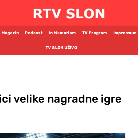
Magazin
Podcast
In Memoriam
TV Program
Impressum
TV SLON UŽIVO
ici velike nagradne igre