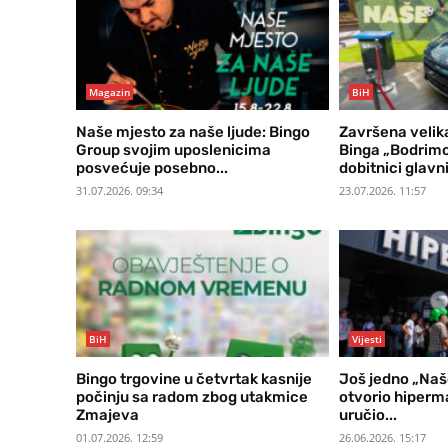
Magazin
BiH
Naše mjesto za naše ljude: Bingo
Završena velik
Group svojim uposlenicima
Binga „Bodrimo
posvećuje posebno...
dobitnici glavn
31.07.2026. 09:34
23.07.2026. 11:57
BiH
Vijesti
Bingo trgovine u četvrtak kasnije
Još jedno „Naš
počinju sa radom zbog utakmice
otvorio hiperma
Zmajeva
uručio...
01.07.2026. 12:59
26.06.2026. 15:17