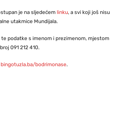
ostupan je na sljedećem
linku
, a svi koji još nisu
finalne utakmice Mundijala.
KM te podatke s imenom i prezimenom, mjestom
broj 091 212 410.
a
bingotuzla.ba/bodrimonase
.