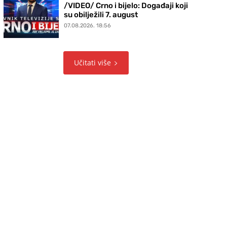
/VIDEO/ Crno i bijelo: Događaji koji
su obilježili 7. august
07.08.2026. 18:56
Učitati više