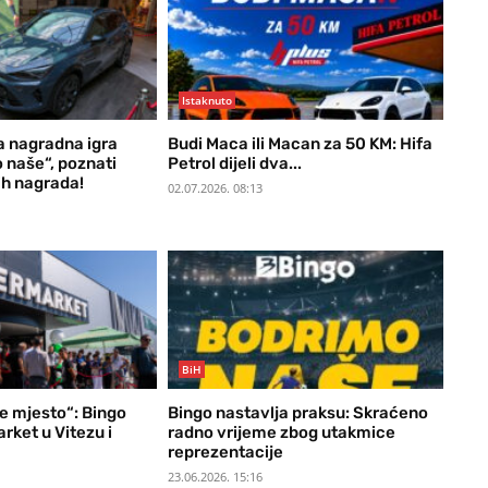
Istaknuto
a nagradna igra
Budi Maca ili Macan za 50 KM: Hifa
 naše“, poznati
Petrol dijeli dva...
ih nagrada!
02.07.2026. 08:13
BiH
e mjesto“: Bingo
Bingo nastavlja praksu: Skraćeno
rket u Vitezu i
radno vrijeme zbog utakmice
reprezentacije
23.06.2026. 15:16