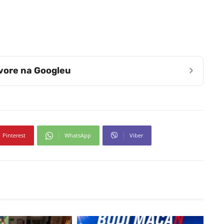
›
zvore na Googleu
Pinterest
WhatsApp
Viber