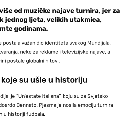
iše od muzičke najave turnira, jer za
 jednog ljeta, velikih utakmica,
pamte godinama.
e postala važan dio identiteta svakog Mundijala.
ranja, neke za reklame i televizijske najave, a
 i postale globalni hitovi.
oje su ušle u historiju
al je “Un’estate italiana”, koju su za Svjetsko
 Edoardo Bennato. Pjesma je nosila emociju turnira
 u historiji fudbala.