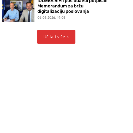
IDDEEA BiH i poslodavci potpisali
Memorandum za bržu
digitalizaciju poslovanja
06.08.2026. 19:03
Učitati više