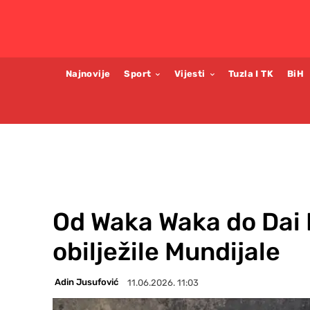
Najnovije
Sport
Vijesti
Tuzla I TK
BiH
Od Waka Waka do Dai 
obilježile Mundijale
Adin Jusufović
11.06.2026. 11:03