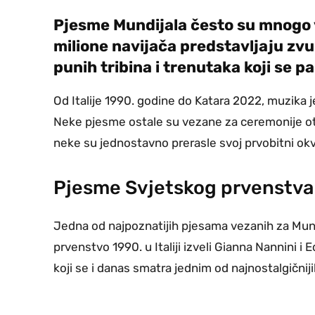
Pjesme Mundijala često su mnogo v
milione navijača predstavljaju zvuk
punih tribina i trenutaka koji se 
Od Italije 1990. godine do Katara 2022, muzika j
Neke pjesme ostale su vezane za ceremonije otva
neke su jednostavno prerasle svoj prvobitni okvir
Pjesme Svjetskog prvenstva k
Jedna od najpoznatijih pjesama vezanih za Mundij
prvenstvo 1990. u Italiji izveli Gianna Nannini i
koji se i danas smatra jednim od najnostalgičnijih