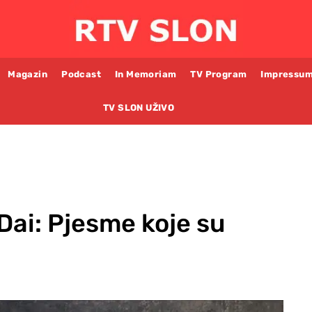
Magazin
Podcast
In Memoriam
TV Program
Impressu
TV SLON UŽIVO
Dai: Pjesme koje su