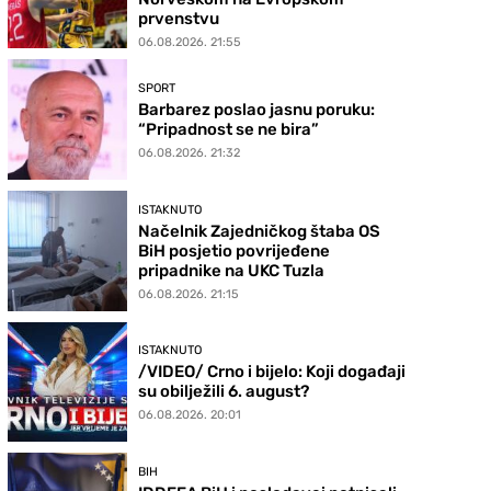
prvenstvu
06.08.2026. 21:55
SPORT
Barbarez poslao jasnu poruku:
“Pripadnost se ne bira”
06.08.2026. 21:32
ISTAKNUTO
Načelnik Zajedničkog štaba OS
BiH posjetio povrijeđene
pripadnike na UKC Tuzla
06.08.2026. 21:15
ISTAKNUTO
/VIDEO/ Crno i bijelo: Koji događaji
su obilježili 6. august?
06.08.2026. 20:01
BIH