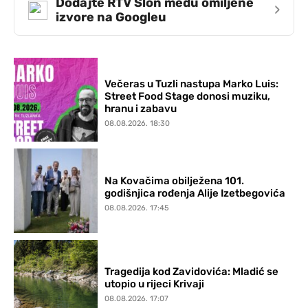
Dodajte RTV Slon među omiljene
›
izvore na Googleu
Večeras u Tuzli nastupa Marko Luis:
Street Food Stage donosi muziku,
hranu i zabavu
08.08.2026. 18:30
Na Kovačima obilježena 101.
godišnjica rođenja Alije Izetbegovića
08.08.2026. 17:45
Tragedija kod Zavidovića: Mladić se
utopio u rijeci Krivaji
08.08.2026. 17:07