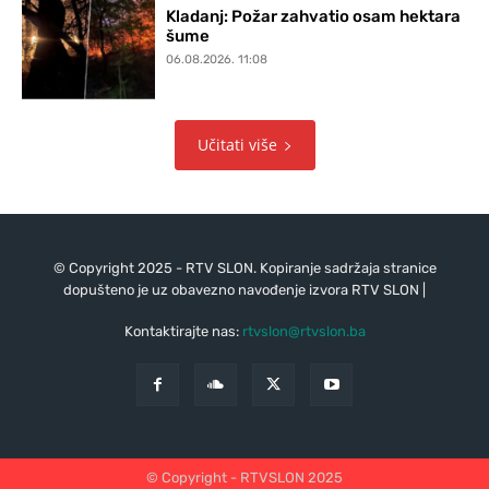
Kladanj: Požar zahvatio osam hektara
šume
06.08.2026. 11:08
Učitati više
© Copyright 2025 - RTV SLON. Kopiranje sadržaja stranice
dopušteno je uz obavezno navođenje izvora RTV SLON |
Kontaktirajte nas:
rtvslon@rtvslon.ba
© Copyright - RTVSLON 2025