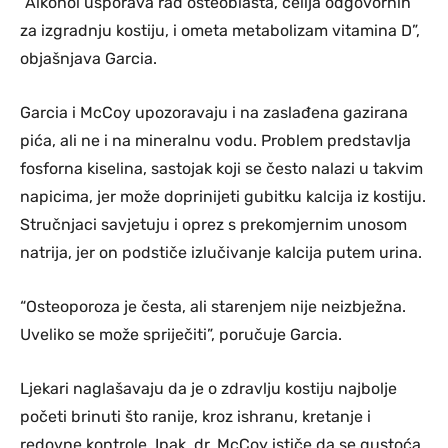
“Alkohol usporava rad osteoblasta, ćelija odgovornih
za izgradnju kostiju, i ometa metabolizam vitamina D”,
objašnjava Garcia.
Garcia i McCoy upozoravaju i na zaslađena gazirana
pića, ali ne i na mineralnu vodu. Problem predstavlja
fosforna kiselina, sastojak koji se često nalazi u takvim
napicima, jer može doprinijeti gubitku kalcija iz kostiju.
Stručnjaci savjetuju i oprez s prekomjernim unosom
natrija, jer on podstiče izlučivanje kalcija putem urina.
“Osteoporoza je česta, ali starenjem nije neizbježna.
Uveliko se može spriječiti”, poručuje Garcia.
Ljekari naglašavaju da je o zdravlju kostiju najbolje
početi brinuti što ranije, kroz ishranu, kretanje i
redovne kontrole. Ipak, dr. McCoy ističe da se gustoća