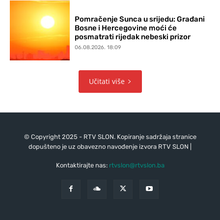
Pomračenje Sunca u srijedu: Građani
Bosne i Hercegovine moći će
posmatrati rijedak nebeski prizor
06.08.2026. 18:09
Učitati više
© Copyright 2025 - RTV SLON. Kopiranje sadržaja stranice
dopušteno je uz obavezno navođenje izvora RTV SLON |
Kontaktirajte nas:
rtvslon@rtvslon.ba