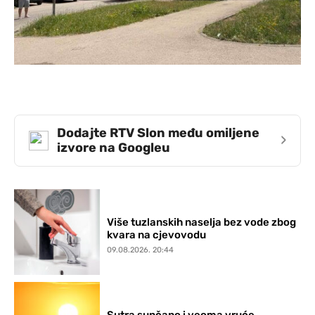
Dodajte RTV Slon među omiljene
›
izvore na Googleu
Više tuzlanskih naselja bez vode zbog
kvara na cjevovodu
09.08.2026. 20:44
Sutra sunčano i veoma vruće,