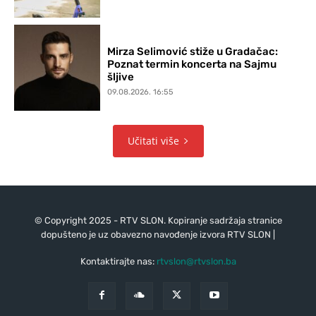
Mirza Selimović stiže u Gradačac:
Poznat termin koncerta na Sajmu
šljive
09.08.2026. 16:55
Učitati više
© Copyright 2025 - RTV SLON. Kopiranje sadržaja stranice
dopušteno je uz obavezno navođenje izvora RTV SLON |
Kontaktirajte nas:
rtvslon@rtvslon.ba