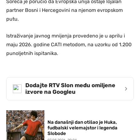
Soreca je poručio da Evropska unija ostaje lojalan
partner Bosni i Hercegovini na njenom evropskom
putu.
Istraživanje javnog mnijenja provedeno je u aprilu i
maju 2026. godine CATI metodom, na uzorku od 1.200
punoljetnih ispitanika.
Dodajte RTV Slon među omiljene
›
izvore na Googleu
Na današnji dan otišao je Huka,
fudbalski velemajstor i legenda
Slobode