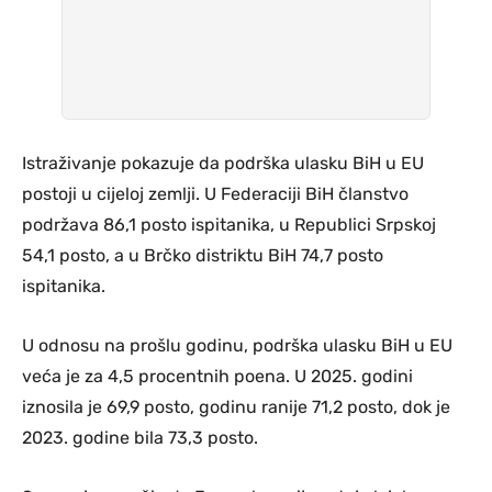
Istraživanje pokazuje da podrška ulasku BiH u EU
postoji u cijeloj zemlji. U Federaciji BiH članstvo
podržava 86,1 posto ispitanika, u Republici Srpskoj
54,1 posto, a u Brčko distriktu BiH 74,7 posto
ispitanika.
U odnosu na prošlu godinu, podrška ulasku BiH u EU
veća je za 4,5 procentnih poena. U 2025. godini
iznosila je 69,9 posto, godinu ranije 71,2 posto, dok je
2023. godine bila 73,3 posto.