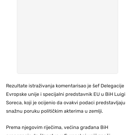
Rezultate istraživanja komentarisao je šef Delegacije
Evropske unije i specijalni predstavnik EU u BiH Luigi
Soreca, koji je ocijenio da ovakvi podaci predstavljaju
snažnu poruku političkim akterima u zemlji.
Prema njegovim riječima, većina građana BiH