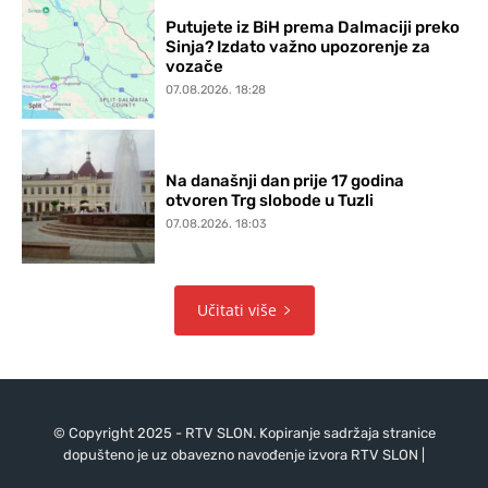
Putujete iz BiH prema Dalmaciji preko
Sinja? Izdato važno upozorenje za
vozače
07.08.2026. 18:28
Na današnji dan prije 17 godina
otvoren Trg slobode u Tuzli
07.08.2026. 18:03
Učitati više
© Copyright 2025 - RTV SLON. Kopiranje sadržaja stranice
dopušteno je uz obavezno navođenje izvora RTV SLON |