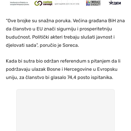
“Ove brojke su snažna poruka. Većina građana BiH zna
da članstvo u EU znači sigurniju i prosperitetniju
budućnost. Politički akteri trebaju slušati javnost i
djelovati sada”, poručio je Soreca.
Kada bi sutra bio održan referendum s pitanjem da li
podržavaju ulazak Bosne i Hercegovine u Evropsku
uniju, za članstvo bi glasalo 74,4 posto ispitanika.