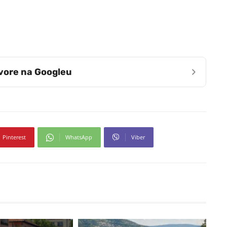
›
zvore na Googleu
Pinterest
WhatsApp
Viber