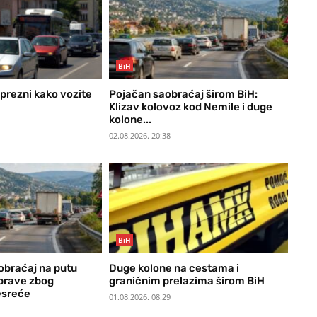
BiH
prezni kako vozite
Pojačan saobraćaj širom BiH:
Klizav kolovoz kod Nemile i duge
kolone...
02.08.2026. 20:38
BiH
obraćaj na putu
Duge kolone na cestama i
brave zbog
graničnim prelazima širom BiH
esreće
01.08.2026. 08:29