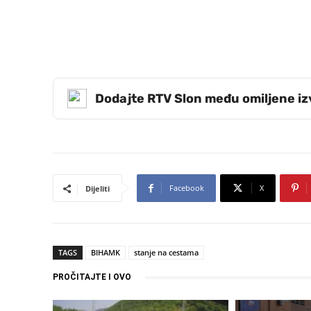
Dodajte RTV Slon među omiljene i
Facebook
X
Dijeliti
TAGS
BIHAMK
stanje na cestama
PROČITAJTE I OVO