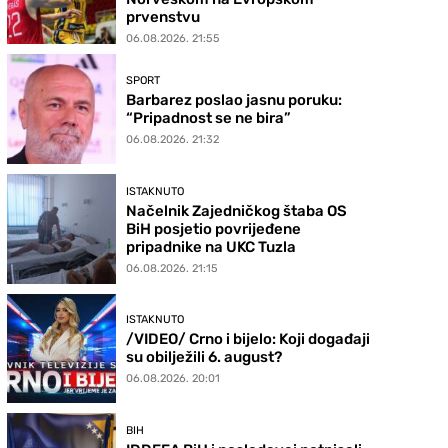
prvenstvu
06.08.2026. 21:55
SPORT
Barbarez poslao jasnu poruku:
“Pripadnost se ne bira”
06.08.2026. 21:32
ISTAKNUTO
Načelnik Zajedničkog štaba OS
BiH posjetio povrijeđene
pripadnike na UKC Tuzla
06.08.2026. 21:15
ISTAKNUTO
/VIDEO/ Crno i bijelo: Koji događaji
su obilježili 6. august?
06.08.2026. 20:01
BIH