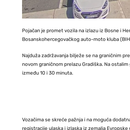
Pojačan je promet vozila na izlazu iz Bosne i He
Bosanskohercegovačkog auto-moto kluba (BI
Najduža zadržavanja bilježe se na graničnim prel
novom graničnom prelazu Gradiška. Na ostalim 
između 10 i 30 minuta.
Vozačima se skreće pažnja i na moguća dodatn
registracije ulaska i izlaska iz zemalja Evropsk