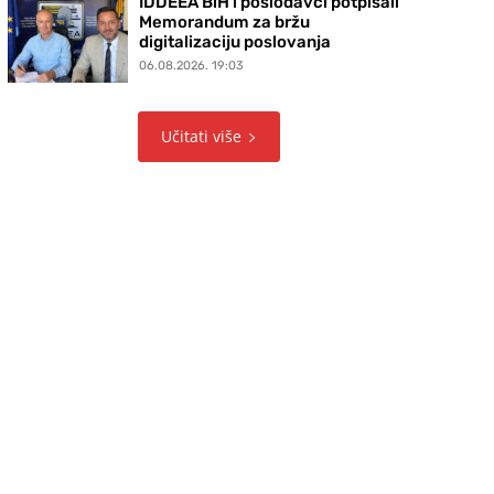
IDDEEA BiH i poslodavci potpisali
Memorandum za bržu
digitalizaciju poslovanja
06.08.2026. 19:03
Učitati više