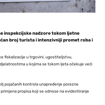
ne inspekcijske nadzore tokom ljetne
an broj turista i intenzivniji promet roba i
fiskalizacije u trgovini, ugostiteljstvu,
 djelatnostima u kojima se tokom ljeta očekuje veći
cilj pojačanih kontrola unapređenje porezne
a primjena propisa koji se odnose na evidentiranje