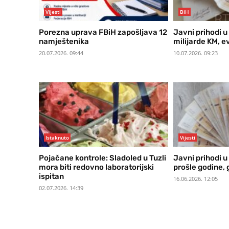
Vijesti
BiH
Porezna uprava FBiH zapošljava 12
Javni prihodi u
namještenika
milijarde KM, ev
20.07.2026. 09:44
10.07.2026. 09:23
Istaknuto
Vijesti
Pojačane kontrole: Sladoled u Tuzli
Javni prihodi u
mora biti redovno laboratorijski
prošle godine, 
ispitan
16.06.2026. 12:05
02.07.2026. 14:39