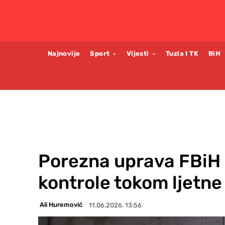
Najnovije
Sport
Vijesti
Tuzla I TK
BiH
Porezna uprava FBiH 
kontrole tokom ljetne
Ali Huremović
11.06.2026. 13:56