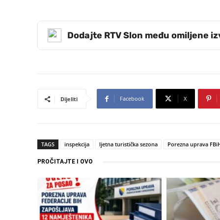
Dodajte RTV Slon među omiljene i
Facebook
X
Dijeliti
TAGS
inspekcija
ljetna turistička sezona
Porezna uprava FBi
PROČITAJTE I OVO