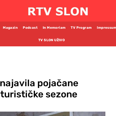
Magazin
Podcast
In Memoriam
TV Program
Impressu
TV SLON UŽIVO
najavila pojačane
 turističke sezone