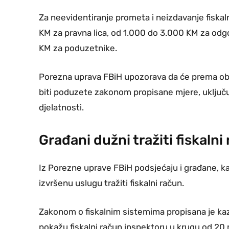
Za neevidentiranje prometa i neizdavanje fiska
KM za pravna lica, od 1.000 do 3.000 KM za odg
KM za poduzetnike.
Porezna uprava FBiH upozorava da će prema obv
biti poduzete zakonom propisane mjere, uključu
djelatnosti.
Građani dužni tražiti fiskalni
Iz Porezne uprave FBiH podsjećaju i građane, kao
izvršenu uslugu tražiti fiskalni račun.
Zakonom o fiskalnim sistemima propisana je kaz
pokažu fiskalni račun inspektoru u krugu od 20