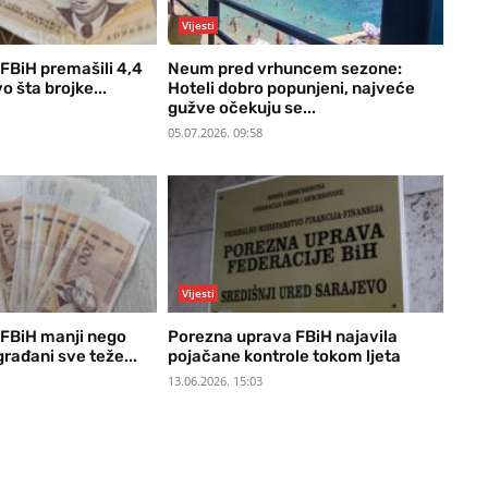
Vijesti
 FBiH premašili 4,4
Neum pred vrhuncem sezone:
o šta brojke...
Hoteli dobro popunjeni, najveće
gužve očekuju se...
05.07.2026. 09:58
Vijesti
 FBiH manji nego
Porezna uprava FBiH najavila
građani sve teže...
pojačane kontrole tokom ljeta
13.06.2026. 15:03