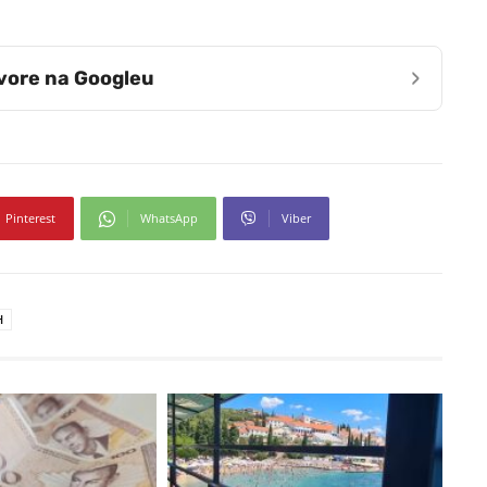
›
zvore na Googleu
Pinterest
WhatsApp
Viber
H