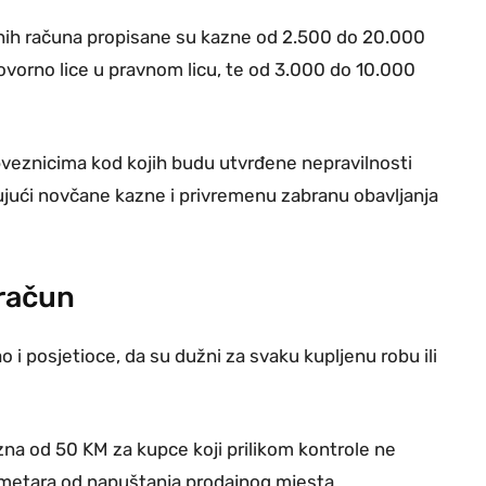
lnih računa propisane su kazne od 2.500 do 20.000
ovorno lice u pravnom licu, te od 3.000 do 10.000
eznicima kod kojih budu utvrđene nepravilnosti
jući novčane kazne i privremenu zabranu obavljanja
 račun
 i posjetioce, da su dužni za svaku kupljenu robu ili
na od 50 KM za kupce koji prilikom kontrole ne
 metara od napuštanja prodajnog mjesta.