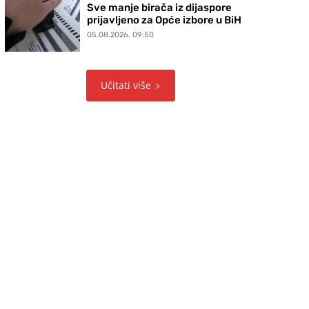
Sve manje birača iz dijaspore
prijavljeno za Opće izbore u BiH
05.08.2026. 09:50
Učitati više