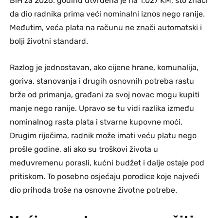
BiH za 2026. godinu utvrđena je na 1.027 KM, što znači
da dio radnika prima veći nominalni iznos nego ranije.
Međutim, veća plata na računu ne znači automatski i
bolji životni standard.
Razlog je jednostavan, ako cijene hrane, komunalija,
goriva, stanovanja i drugih osnovnih potreba rastu
brže od primanja, građani za svoj novac mogu kupiti
manje nego ranije. Upravo se tu vidi razlika između
nominalnog rasta plata i stvarne kupovne moći.
Drugim riječima, radnik može imati veću platu nego
prošle godine, ali ako su troškovi života u
međuvremenu porasli, kućni budžet i dalje ostaje pod
pritiskom. To posebno osjećaju porodice koje najveći
dio prihoda troše na osnovne životne potrebe.