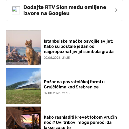
Dodajte RTV Slon među omiljene
›
izvore na Googleu
Istanbulske mačke osvojile svijet:
Kako su postale jedan od
najprepoznatljivijih simbola grada
07.08.2026. 21:25
Požar na povratničkoj farmi u
Grujčićima kod Srebrenice
07.08.2026. 21:15
Kako rashladiti krevet tokom vrućih
noći? Ovi trikovi mogu pomoći da
lakše zaspite