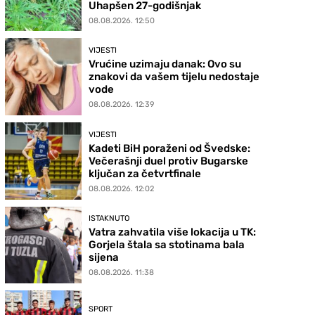
Uhapšen 27-godišnjak
08.08.2026. 12:50
VIJESTI
Vrućine uzimaju danak: Ovo su
znakovi da vašem tijelu nedostaje
vode
08.08.2026. 12:39
VIJESTI
Kadeti BiH poraženi od Švedske:
Večerašnji duel protiv Bugarske
ključan za četvrtfinale
08.08.2026. 12:02
ISTAKNUTO
Vatra zahvatila više lokacija u TK:
Gorjela štala sa stotinama bala
sijena
08.08.2026. 11:38
SPORT