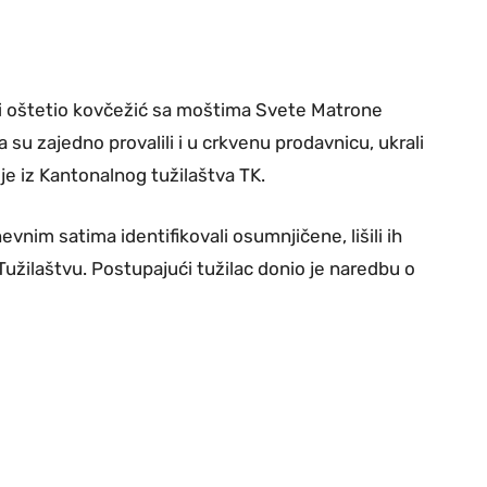
i oštetio kovčežić sa moštima Svete Matrone
u zajedno provalili i u crkvenu prodavnicu, ukrali
je iz Kantonalnog tužilaštva TK.
vnim satima identifikovali osumnjičene, lišili ih
 Tužilaštvu. Postupajući tužilac donio je naredbu o