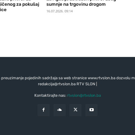
ičenog za pokušaj
sumnje na trgovinu drogom
ice
16.07.2026. 09:14
preuzimanje pojedinih sadržaja sa web stranice www.rtvslon.ba dozvolu mo
redakcija@rtvslon.ba
RTV SLON |
Kontaktirajte nas:
rtvslon@rtvslon.ba