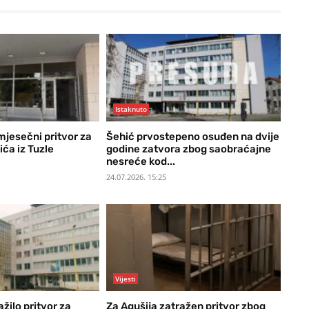
Istaknuto
jesečni pritvor za
Šehić prvostepeno osuđen na dvije
ća iz Tuzle
godine zatvora zbog saobraćajne
nesreće kod...
24.07.2026. 15:25
Vijesti
ažilo pritvor za
Za Agušija zatražen pritvor zbog