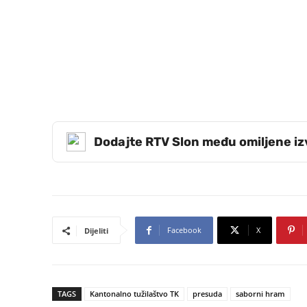
Dodajte RTV Slon među omiljene i
Facebook
X
Dijeliti
TAGS
Kantonalno tužilaštvo TK
presuda
saborni hram