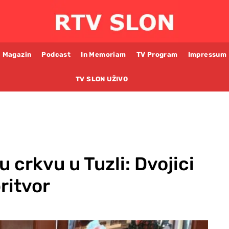
Magazin
Podcast
In Memoriam
TV Program
Impressum
TV SLON UŽIVO
u crkvu u Tuzli: Dvojici
ritvor