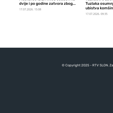
dvije i po godine zatvora zbog...
Tuzlaka osumnj
ubistva komšin
17.07.2026. 15:08
17.07.2026. 09:35
© Copyright 2025 - RTV SLON. Za 