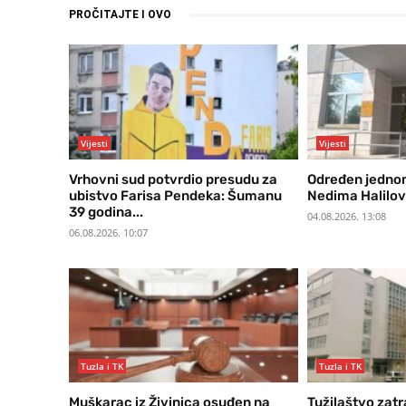
PROČITAJTE I OVO
Vijesti
Vijesti
Vrhovni sud potvrdio presudu za
Određen jednom
ubistvo Farisa Pendeka: Šumanu
Nedima Halilovi
39 godina...
04.08.2026. 13:08
06.08.2026. 10:07
Tuzla i TK
Tuzla i TK
Muškarac iz Živinica osuđen na
Tužilaštvo zatr