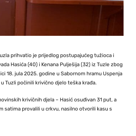
la prihvatio je prijedlog postupajućeg tužioca i
da Hasića (40) i Kenana Pulješija (32) iz Tuzle zbog
ci 18. jula 2025. godine u Sabornom hramu Uspenja
Tuzli počinili krivično djelo teška krađa.
imovinskih krivičnih djela – Hasić osuđivan 31 put, a
 satima provalili u crkvu, nasilno otvorili kasu s