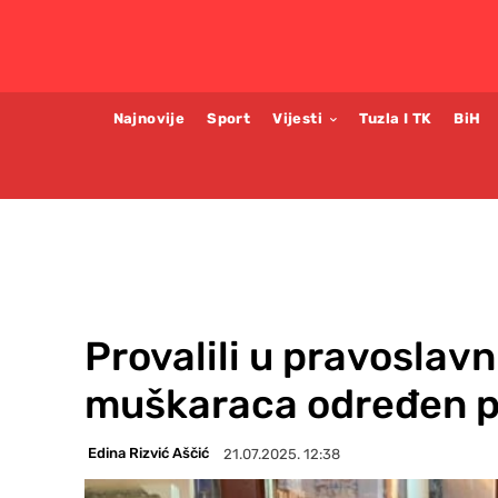
Najnovije
Sport
Vijesti
Tuzla I TK
BiH
Provalili u pravoslavn
muškaraca određen p
Edina Rizvić Aščić
21.07.2025. 12:38