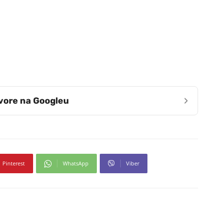
›
zvore na Googleu
Pinterest
WhatsApp
Viber