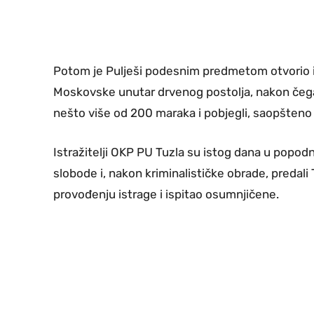
Potom je Pulješi podesnim predmetom otvorio 
Moskovske unutar drvenog postolja, nakon čega s
nešto više od 200 maraka i pobjegli, saopšteno 
Istražitelji OKP PU Tuzla su istog dana u popodne
slobode i, nakon kriminalističke obrade, predali
provođenju istrage i ispitao osumnjičene.