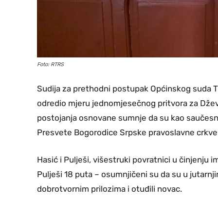
Foto: RTRS
Sudija za prethodni postupak Općinskog suda Tuz
odredio mjeru jednomjesečnog pritvora za Dževa
postojanja osnovane sumnje da su kao saučesni
Presvete Bogorodice Srpske pravoslavne crkve u 
Hasić i Pulješi, višestruki povratnici u činjenju 
Pulješi 18 puta – osumnjičeni su da su u jutarnjim
dobrotvornim prilozima i otuđili novac.