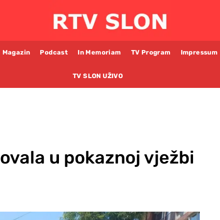
Magazin
Podcast
In Memoriam
TV Program
Impressum
TV SLON UŽIVO
ovala u pokaznoj vježbi