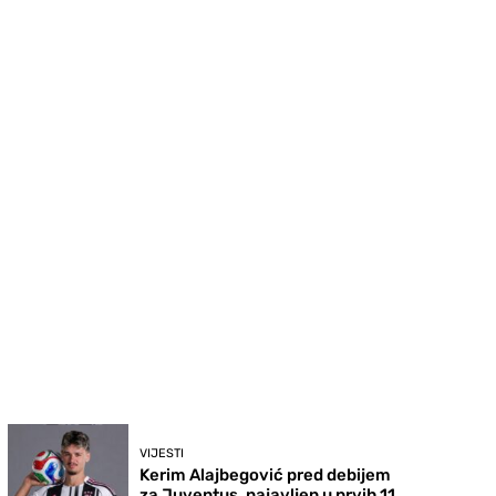
VIJESTI
Kerim Alajbegović pred debijem
za Juventus, najavljen u prvih 11