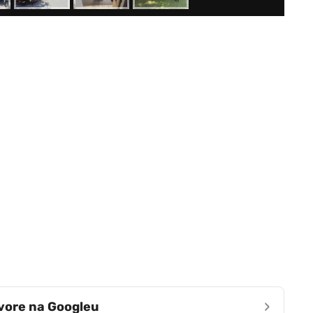
›
zvore na Googleu