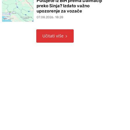
Putujete iz BiH prema Dalmaciji
preko Sinja? Izdato važno
upozorenje za vozače
07.08.2026. 18:28
Učitati više