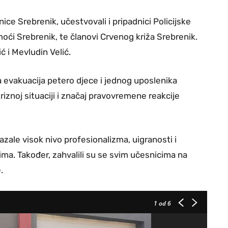
ice Srebrenik, učestvovali i pripadnici Policijske
oći Srebrenik, te članovi Crvenog križa Srebrenik.
 i Mevludin Velić.
 evakuacija petero djece i jednog uposlenika
iznoj situaciji i značaj pravovremene reakcije
azale visok nivo profesionalizma, uigranosti i
ma. Također, zahvalili su se svim učesnicima na
.
1
od 6