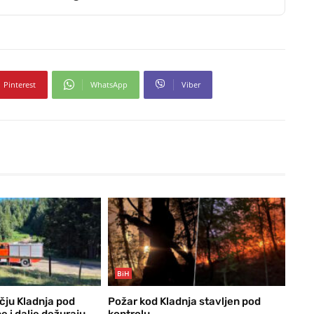
Pinterest
WhatsApp
Viber
BiH
čju Kladnja pod
Požar kod Kladnja stavljen pod