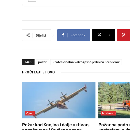
Facebook
X
Dijeliti
TAGS
požar
Profesionalna vatrogasna jedinica Srebrenik
PROČITAJTE I OVO
Vijesti
Istaknuto
Požar kod Konjica i dalje aktivan,
Požar na podru