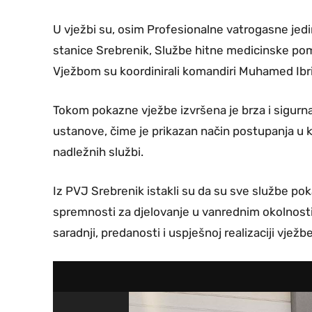
U vježbi su, osim Profesionalne vatrogasne jedin
stanice Srebrenik, Službe hitne medicinske pom
Vježbom su koordinirali komandiri Muhamed Ibrić
Tokom pokazne vježbe izvršena je brza i sigurna
ustanove, čime je prikazan način postupanja u kr
nadležnih službi.
Iz PVJ Srebrenik istakli su da su sve službe pok
spremnosti za djelovanje u vanrednim okolnosti
saradnji, predanosti i uspješnoj realizaciji vježbe