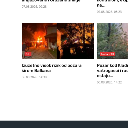
angažovane i Oružane snage
kontrolom, ekip
na...
07.08.2026. 09:28
07.08.2026. 08:23
BiH
Tuzla i TK
Izuzetno visok rizik od požara
Požar kod Klad
širom Balkana
vatrogasci i r
ostaju...
06.08.2026. 14:39
06.08.2026. 14:22