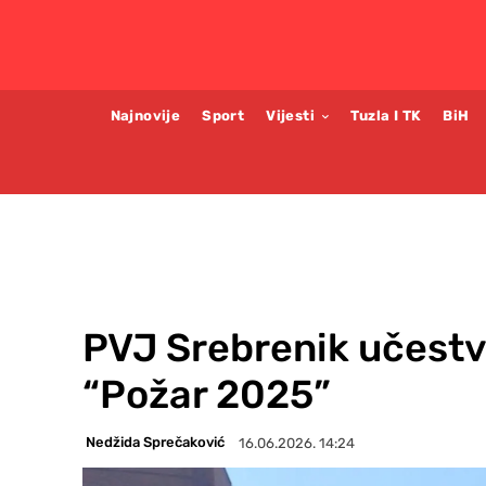
Najnovije
Sport
Vijesti
Tuzla I TK
BiH
PVJ Srebrenik učestv
“Požar 2025”
Nedžida Sprečaković
16.06.2026. 14:24