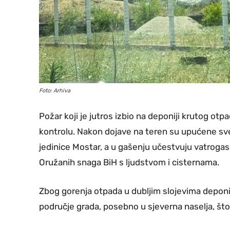
Foto: Arhiva
Požar koji je jutros izbio na deponiji krutog otp
kontrolu. Nakon dojave na teren su upućene sv
jedinice Mostar, a u gašenju učestvuju vatrogasci
Oružanih snaga BiH s ljudstvom i cisternama.
Zbog gorenja otpada u dubljim slojevima deponije
područje grada, posebno u sjeverna naselja, što 