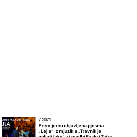
VIJESTI
Premijerno objavljena pjesma
„Lejla“ iz mjuzikla „Travnik je
voljeti lako“ u izvedbi Fazle i Taika