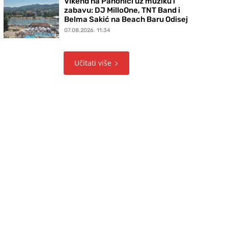
Vikend na Panonici uz muziku i
zabavu: DJ MilloOne, TNT Band i
Belma Sakić na Beach Baru Odisej
07.08.2026. 11:34
Učitati više