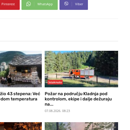
Pinterest
WhatsApp
Viber
Istaknuto
ižio 43 stepena: Već
Požar na području Kladnja pod
redom temperatura
kontrolom, ekipe i dalje dežuraju
na...
07.08.2026. 08:23