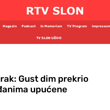
Magazin
Podcast
In Memoriam
TV Program
Impressu
TV SLON UŽIVO
rak: Gust dim prekrio
ađanima upućene