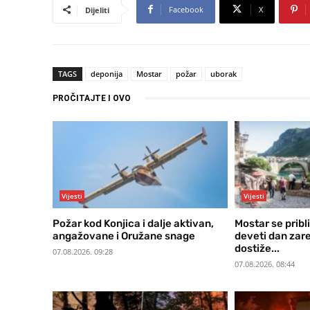
Facebook
X
Dijeliti
TAGS
deponija
Mostar
požar
uborak
PROČITAJTE I OVO
Vijesti
Vijesti
Požar kod Konjica i dalje aktivan,
Mostar se pribl
angažovane i Oružane snage
deveti dan za
dostiže...
07.08.2026. 09:28
07.08.2026. 08:44