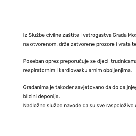
Iz Službe civilne zaštite i vatrogastva Grada M
na otvorenom, drže zatvorene prozore i vrata te
Poseban oprez preporučuje se djeci, trudnicama
respiratornim i kardiovaskularnim oboljenjima.
Građanima je također savjetovano da do daljnjeg
blizini deponije.
Nadležne službe navode da su sve raspoložive ek