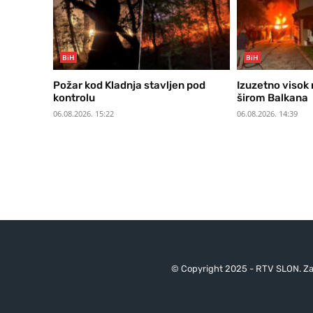
BiH
BiH
Požar kod Kladnja stavljen pod
Izuzetno visok 
kontrolu
širom Balkana
06.08.2026. 15:22
06.08.2026. 14:39
© Copyright 2025 - RTV SLON. Za 