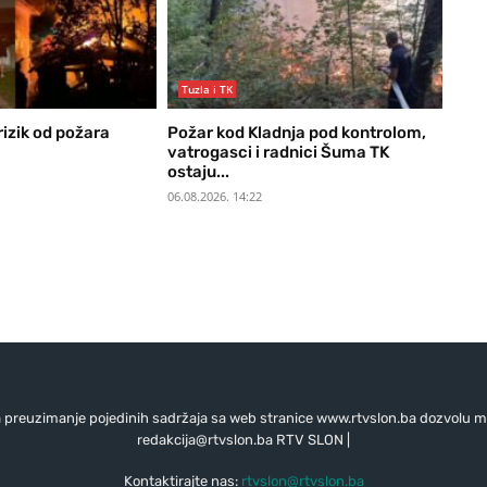
Tuzla i TK
rizik od požara
Požar kod Kladnja pod kontrolom,
vatrogasci i radnici Šuma TK
ostaju...
06.08.2026. 14:22
preuzimanje pojedinih sadržaja sa web stranice www.rtvslon.ba dozvolu mo
redakcija@rtvslon.ba
RTV SLON |
Kontaktirajte nas:
rtvslon@rtvslon.ba