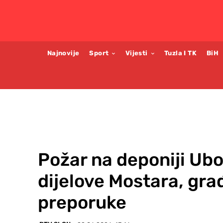
Najnovije
Sport
Vijesti
Tuzla I TK
BiH
Požar na deponiji Ubo
dijelove Mostara, gr
preporuke