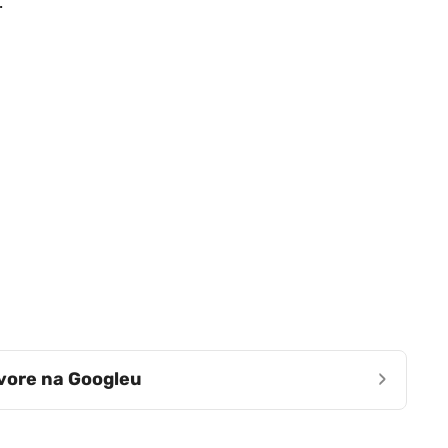
.
›
zvore na Googleu