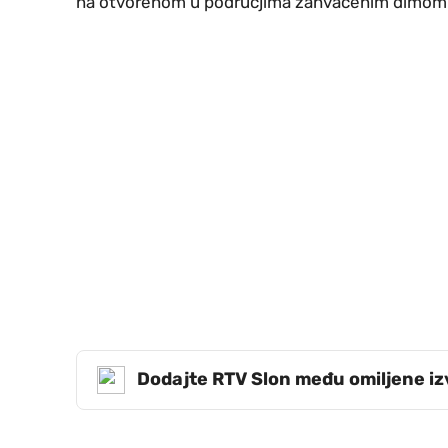
na otvorenom u područjima zahvaćenim dimom
Dodajte RTV Slon među omiljene i