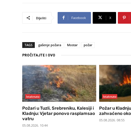
Facebook
X
Dijeliti
TAGS
gašenje požara
Mostar
požar
PROČITAJTE I OVO
Istaknuto
Istaknuto
Požari u Tuzli, Srebreniku, Kalesiji i
Požar u Kladnju 
Kladnju: Vjetar ponovo rasplamsao
zahvaćeno oko
vatru
05.08.2026. 08:55
05.08.2026. 10:44