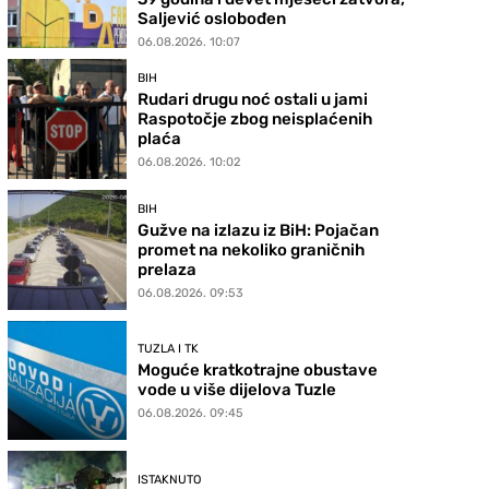
Saljević oslobođen
06.08.2026. 10:07
BIH
Rudari drugu noć ostali u jami
Raspotočje zbog neisplaćenih
plaća
06.08.2026. 10:02
BIH
Gužve na izlazu iz BiH: Pojačan
promet na nekoliko graničnih
prelaza
06.08.2026. 09:53
TUZLA I TK
Moguće kratkotrajne obustave
vode u više dijelova Tuzle
06.08.2026. 09:45
ISTAKNUTO