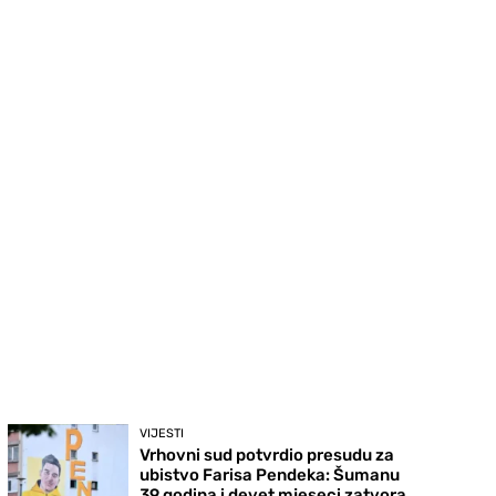
VIJESTI
Vrhovni sud potvrdio presudu za
ubistvo Farisa Pendeka: Šumanu
39 godina i devet mjeseci zatvora,