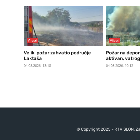
Vijesti
Vijesti
Veliki požar zahvatio područje
Požar na deponi
Laktaša
aktivan, vatro
04.08.2026. 13:18
04.08.2026. 10:12
© Copyright 2025 - RTV SLON. Za 