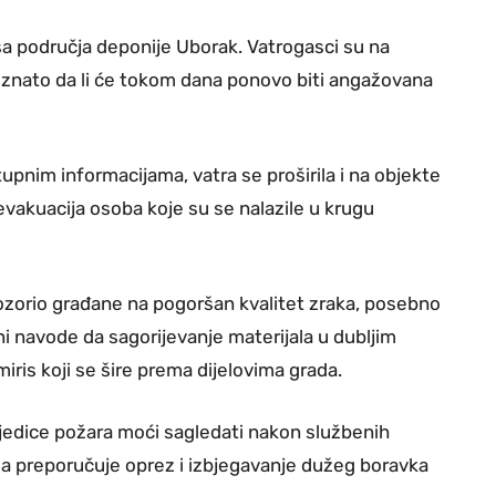
sa područja deponije Uborak. Vatrogasci su na
poznato da li će tokom dana ponovo biti angažovana
tupnim informacijama, vatra se proširila i na objekte
evakuacija osoba koje su se nalazile u krugu
pozorio građane na pogoršan kvalitet zraka, posebno
žni navode da sagorijevanje materijala u dubljim
ris koji se šire prema dijelovima grada.
sljedice požara moći sagledati nakon službenih
ma preporučuje oprez i izbjegavanje dužeg boravka