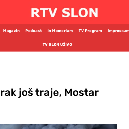
Magazin
Podcast
In Memoriam
TV Program
Impressu
TV SLON UŽIVO
rak još traje, Mostar