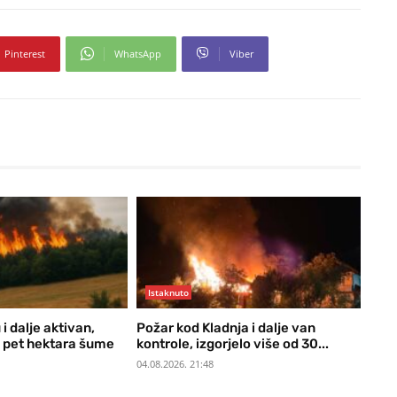
Pinterest
WhatsApp
Viber
Istaknuto
i dalje aktivan,
Požar kod Kladnja i dalje van
 pet hektara šume
kontrole, izgorjelo više od 30...
04.08.2026. 21:48