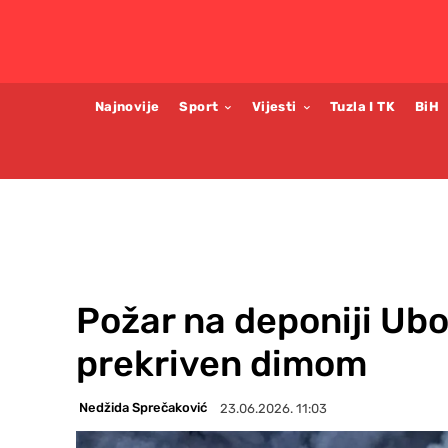
Najnovije
Sport
Vijesti
Tuzla I TK
BiH
Požar na deponiji Ubo
prekriven dimom
Nedžida Sprečaković
23.06.2026. 11:03