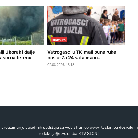
Istaknuto
ji Uborak i dalje
Vatrogasci u TK imali pune ruke
gasci na terenu
posla: Za 24 sata osam...
02.08.2026. 13:18
preuzimanje pojedinih sadržaja sa web stranice www.rtvslon.ba dozvolu mo
redakcija@rtvslon.ba
RTV SLON |