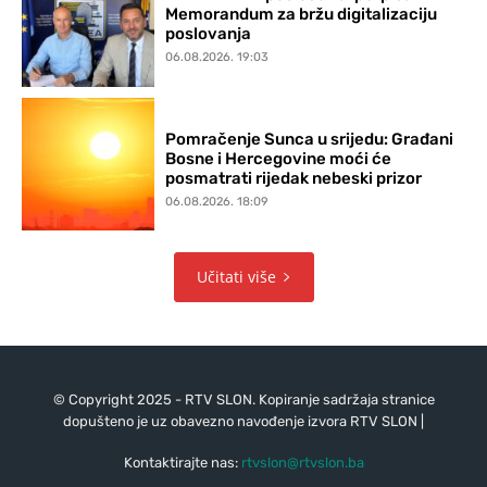
Memorandum za bržu digitalizaciju
poslovanja
06.08.2026. 19:03
Pomračenje Sunca u srijedu: Građani
Bosne i Hercegovine moći će
posmatrati rijedak nebeski prizor
06.08.2026. 18:09
Učitati više
© Copyright 2025 - RTV SLON. Kopiranje sadržaja stranice
dopušteno je uz obavezno navođenje izvora RTV SLON |
Kontaktirajte nas:
rtvslon@rtvslon.ba