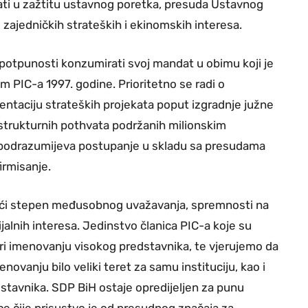
tati u zažtitu ustavnog poretka, presuda Ustavnog
i zajedničkih strateških i ekinomskih interesa.
 potpunosti konzumirati svoj mandat u obimu koji je
m PIC-a 1997. godine. Prioritetno se radi o
entaciju strateških projekata poput izgradnje južne
astrukturnih pothvata podržanih milionskim
o podrazumijeva postupanje u skladu sa presudama
irmisanje.
ući stepen međusobnog uvažavanja, spremnosti na
jalnih interesa. Jedinstvo članica PIC-a koje su
 pri imenovanju visokog predstavnika, te vjerujemo da
novanju bilo veliki teret za samu instituciju, kao i
stavnika. SDP BiH ostaje opredijeljen za punu