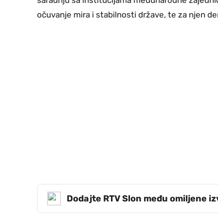
saradnju sa institucijama međunarodne zajednic
očuvanje mira i stabilnosti države, te za njen d
Dodajte RTV Slon među omiljene i