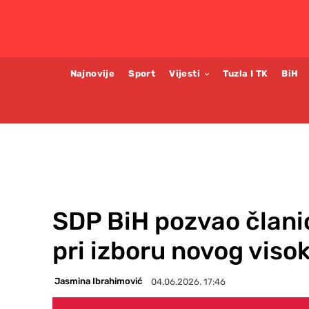
Najnovije
Sport
Vijesti
Tuzla I TK
BiH
SDP BiH pozvao člani
pri izboru novog viso
Jasmina Ibrahimović
04.06.2026. 17:46