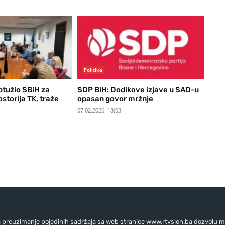
Politika
ptužio SBiH za
SDP BiH: Dodikove izjave u SAD-u
storija TK, traže
opasan govor mržnje
07.02.2026. 18:03
preuzimanje pojedinih sadržaja sa web stranice www.rtvslon.ba dozvolu mo