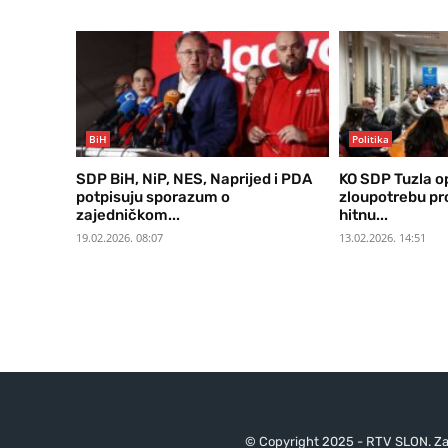
BiH
Politika
SDP BiH, NiP, NES, Naprijed i PDA
KO SDP Tuzla o
potpisuju sporazum o
zloupotrebu pro
zajedničkom...
hitnu...
19.02.2026. 08:07
13.02.2026. 14:51
© Copyright 2025 - RTV SLON. Za 