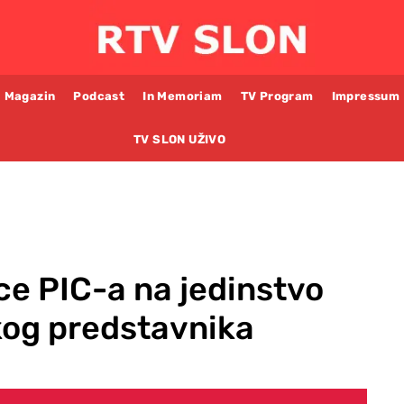
Magazin
Podcast
In Memoriam
TV Program
Impressum
TV SLON UŽIVO
ce PIC-a na jedinstvo
kog predstavnika