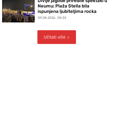
Divlje jagode priredile spektakl u
Neumu: Plaža Stella bila
ispunjena ljubiteljima rocka
09.08.2026. 08:35
Učitati više