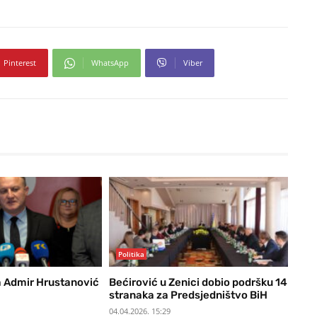
Pinterest
WhatsApp
Viber
Politika
a Admir Hrustanović
Bećirović u Zenici dobio podršku 14
stranaka za Predsjedništvo BiH
04.04.2026. 15:29