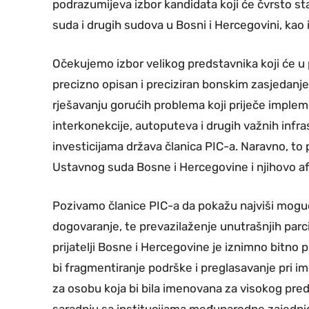
podrazumijeva izbor kandidata koji će čvrsto s
suda i drugih sudova u Bosni i Hercegovini, kao 
Očekujemo izbor velikog predstavnika koji će u
precizno opisan i preciziran bonskim zasjedanje
rješavanju gorućih problema koji priječe implem
interkonekcije, autoputeva i drugih važnih infr
investicijama država članica PIC-a. Naravno, t
Ustavnog suda Bosne i Hercegovine i njihovo af
Pozivamo članice PIC-a da pokažu najviši mog
dogovaranje, te prevazilaženje unutrašnjih parci
prijatelji Bosne i Hercegovine je iznimno bitno
bi fragmentiranje podrške i preglasavanje pri ime
za osobu koja bi bila imenovana za visokog pred