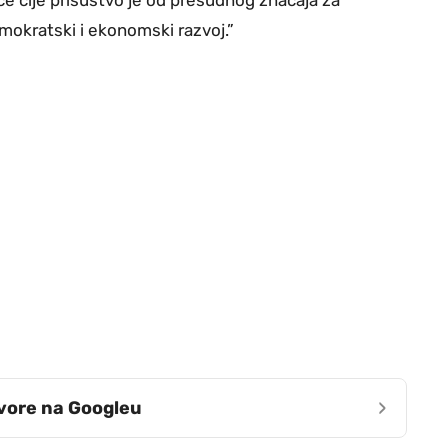
e čije prisustvo je od presudnog značaja za
emokratski i ekonomski razvoj.”
›
zvore na Googleu