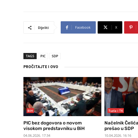
Facebook
X
Dijeliti
TAGS
PIC
SDP
PROČITAJTE I OVO
BiH
Tuzla i TK
PIC bez dogovora o novom
Načelnik Čelić
visokom predstavniku u BiH
prešao u SDP
04.06.2026. 17:34
10.04.2026. 16:16