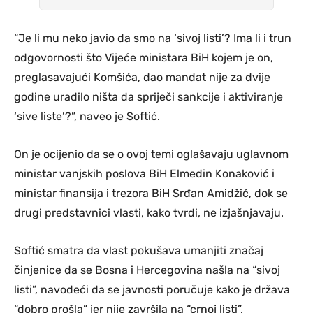
“Je li mu neko javio da smo na ‘sivoj listi’? Ima li i trun
odgovornosti što Vijeće ministara BiH kojem je on,
preglasavajući Komšića, dao mandat nije za dvije
godine uradilo ništa da spriječi sankcije i aktiviranje
‘sive liste’?”, naveo je Softić.
On je ocijenio da se o ovoj temi oglašavaju uglavnom
ministar vanjskih poslova BiH Elmedin Konaković i
ministar finansija i trezora BiH Srđan Amidžić, dok se
drugi predstavnici vlasti, kako tvrdi, ne izjašnjavaju.
Softić smatra da vlast pokušava umanjiti značaj
činjenice da se Bosna i Hercegovina našla na “sivoj
listi”, navodeći da se javnosti poručuje kako je država
“dobro prošla” jer nije završila na “crnoj listi”.