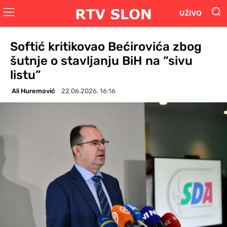
UŽIVO
Softić kritikovao Bećirovića zbog
šutnje o stavljanju BiH na “sivu
listu”
Ali Huremović
22.06.2026. 16:16