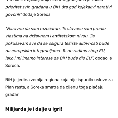
prioritet svih građana u BiH, šta god kojekakvi narativi
govorili”
dodaje Soreca.
“Naravno da sam razočaran. Te stavove sam prenio
vlastima na državnom i entitetskom nivou. Ja
pokušavam sve da se osigura težište aktivnosti bude
na evropskim integracijama. To ne radimo zbog EU,
iako i mi imamo interese da BiH bude dio EU”
, dodao je
Soreca.
BiH je jedina zemlja regiona koja nije ispunila uslove za
Plan rasta, a Soreka smatra da cijenu toga plaćaju
građani.
Milijarda je i dalje u igri!