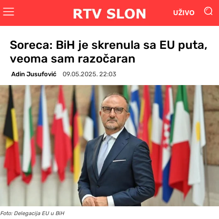
UŽIVO
Soreca: BiH je skrenula sa EU puta,
veoma sam razočaran
Adin Jusufović
09.05.2025. 22:03
Foto: Delegacija EU u BiH