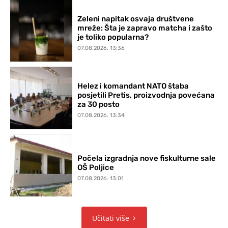
Zeleni napitak osvaja društvene
mreže: Šta je zapravo matcha i zašto
je toliko popularna?
07.08.2026. 13:36
Helez i komandant NATO štaba
posjetili Pretis, proizvodnja povećana
za 30 posto
07.08.2026. 13:34
Počela izgradnja nove fiskulturne sale
OŠ Poljice
07.08.2026. 13:01
Učitati više