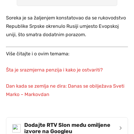
Soreka je sa žaljenjem konstatovao da se rukovodstvo
Republike Srpske okrenulo Rusiji umjesto Evopskoj
uniji, što smatra dodatnim porazom.
Više čitajte i o ovim temama:
Šta je srazmjerna penzija i kako je ostvariti?
Dan kada se zemlja ne dira: Danas se obilježava Sveti
Marko – Markovdan
Dodajte RTV Slon među omiljene
›
izvore na Googleu