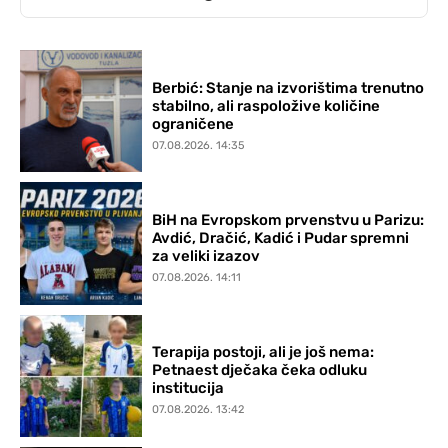
Berbić: Stanje na izvorištima trenutno
stabilno, ali raspoložive količine
ograničene
07.08.2026. 14:35
BiH na Evropskom prvenstvu u Parizu:
Avdić, Dračić, Kadić i Pudar spremni
za veliki izazov
07.08.2026. 14:11
Terapija postoji, ali je još nema:
Petnaest dječaka čeka odluku
institucija
07.08.2026. 13:42