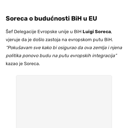
Soreca o budućnosti BiH u EU
Šef Delegacije Evropske unije u BiH
Luigi Soreca
,
vjeruje da je došlo zastoja na evropskom putu BiH.
“Pokušavam sve kako bi osigurao da ova zemlja i njena
politika ponovo budu na putu evropskih integracija”
kazao je Soreca.