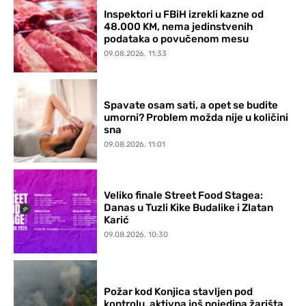
Inspektori u FBiH izrekli kazne od
48.000 KM, nema jedinstvenih
podataka o povučenom mesu
09.08.2026. 11:33
Spavate osam sati, a opet se budite
umorni? Problem možda nije u količini
sna
09.08.2026. 11:01
Veliko finale Street Food Stagea:
Danas u Tuzli Kike Budalike i Zlatan
Karić
09.08.2026. 10:30
Požar kod Konjica stavljen pod
kontrolu, aktivna još pojedina žarišta