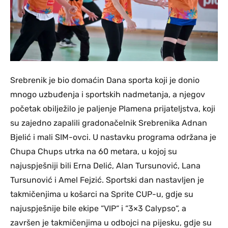
Srebrenik je bio domaćin Dana sporta koji je donio
mnogo uzbuđenja i sportskih nadmetanja, a njegov
početak obilježilo je paljenje Plamena prijateljstva, koji
su zajedno zapalili gradonačelnik Srebrenika Adnan
Bjelić i mali SIM-ovci. U nastavku programa održana je
Chupa Chups utrka na 60 metara, u kojoj su
najuspješniji bili Erna Delić, Alan Tursunović, Lana
Tursunović i Amel Fejzić. Sportski dan nastavljen je
takmičenjima u košarci na Sprite CUP-u, gdje su
najuspješnije bile ekipe “VIP“ i “3×3 Calypso“, a
završen je takmičenjima u odbojci na pijesku, gdje su