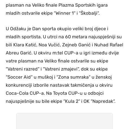
plasman na Veliko finale Plazma Sportskih igara
mladih ostvarile ekipe “Winner 1“ i “Škobalji“.
U Odžaku je Dan sporta okupio veliki broj djece i
mladih sportista. U utrci na 60 metara najuspješniji su
bili Klara Katić, Noa Vučić, Zejneb Ganić i Nuhad Rafael
Abreu Garić. U okviru m:tel CUP-a u igri između dvije
vatre plasman na Veliko finale ostvarile su ekipe
“Vatreni razred“ i “Vatreni zmajevi“, dok su ekipe
“Soccer Aid“ u muškoj i “Zona sumraka“ u ženskoj
konkurenciji izborile nastavak takmičenja u okviru
Coca-Cola CUP-a. Na Toyota CUP-u u odbojci
najuspješnije su bile ekipe “Kula 2“ i OK “Napredak“.