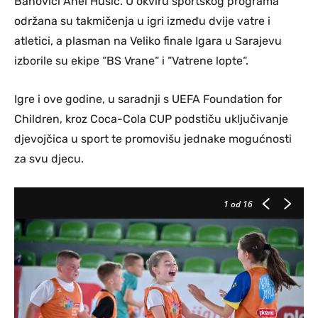
Banovići Anel Husić. U okviru sportskog programa
održana su takmičenja u igri između dvije vatre i
atletici, a plasman na Veliko finale Igara u Sarajevu
izborile su ekipe “BS Vrane“ i “Vatrene lopte“.
Igre i ove godine, u saradnji s UEFA Foundation for
Children, kroz Coca-Cola CUP podstiču uključivanje
djevojčica u sport te promovišu jednake mogućnosti
za svu djecu.
1
od 16