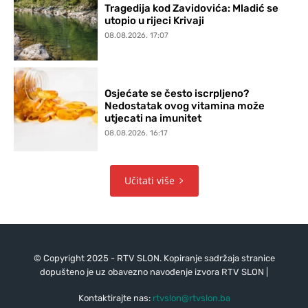
Tragedija kod Zavidovića: Mladić se
utopio u rijeci Krivaji
08.08.2026. 17:07
Osjećate se često iscrpljeno?
Nedostatak ovog vitamina može
utjecati na imunitet
08.08.2026. 16:17
Učitati više
© Copyright 2025 - RTV SLON. Kopiranje sadržaja stranice
dopušteno je uz obavezno navođenje izvora RTV SLON |
Kontaktirajte nas:
rtvslon@rtvslon.ba