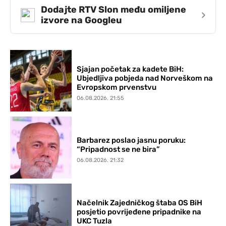
Dodajte RTV Slon među omiljene
›
izvore na Googleu
Sjajan početak za kadete BiH:
Ubjedljiva pobjeda nad Norveškom na
Evropskom prvenstvu
06.08.2026. 21:55
Barbarez poslao jasnu poruku:
“Pripadnost se ne bira”
06.08.2026. 21:32
Načelnik Zajedničkog štaba OS BiH
posjetio povrijeđene pripadnike na
UKC Tuzla