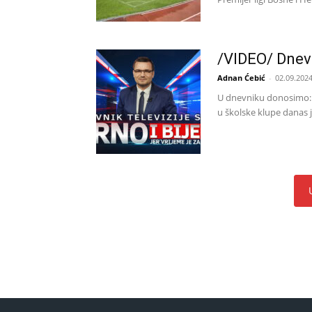
/VIDEO/ Dnev
Adnan Ćebić
-
02.09.2024
U dnevniku donosimo: 
u školske klupe danas j