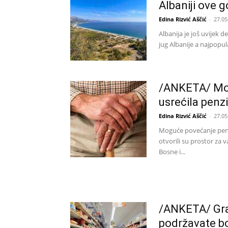
Albaniji ove 
Edina Rizvić Aščić
-
27.05
Albanija je još uvijek d
jug Albanije a najpopula
/ANKETA/ Mog
usrećila penz
Edina Rizvić Aščić
-
27.05
Moguće povećanje penz
otvorili su prostor za 
Bosne i...
/ANKETA/ Građ
podržavate bo