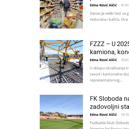
Edina Rizvić Aščić
-
31.01
Danas je veliki test za
restorana i kafića. Ova
FZZZ – U 2025.
kamiona, konob
Edina Rizvić Aščić
-
10.01
U sklopu istraživanja 
zavod i kantonalne slu
reprezentativnog...
FK Sloboda na
zadovoljni st
Edina Rizvić Aščić
-
19.10
Fudbalski klub Sloboda 
Premijer ligi Bosne i H