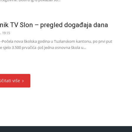
nik TV Slon – pregled događaja dana
. 19:15
-Počela nova školska godina u Tuzlanskom kantonu, po prvi put
e sjelo 3.500 prvačića -Još jedna osnovna škola u...
Učitati više