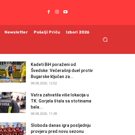
Newsletter
Pošalji Priču
Izbori 2026
Kadeti BiH poraženi od
Švedske: Večerašnji duel protiv
Bugarske ključan za...
08.08.2026. 12:02
Vatra zahvatila više lokacija u
TK: Gorjela štala sa stotinama
bala...
08.08.2026. 11:38
Sloboda danas igra posljednju
provjeru pred novu sezonu