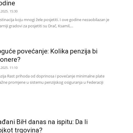
godine
.2025. 15:30
estinacija koju mnogi žele posjetiti. I ove godine nezaobilazan je
rniji gradovi za posjetiti su Drač, Ksamil,...
uće povećanje: Kolika penzija bi
ionere?
.2025. 11:10
ija Rast prihoda od doprinosa i povećanje minimalne plate
važne promjene u sistemu penzijskog osiguranja u Federaciji
ani BiH danas na ispitu: Da li
jkot trgovina?