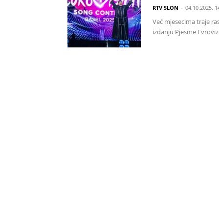
RTV SLON
-
04.10.2025. 1
Već mjesecima traje ra
izdanju Pjesme Evrovizi