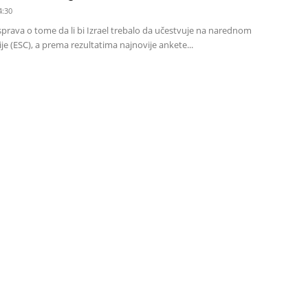
4:30
sprava o tome da li bi Izrael trebalo da učestvuje na narednom
je (ESC), a prema rezultatima najnovije ankete...