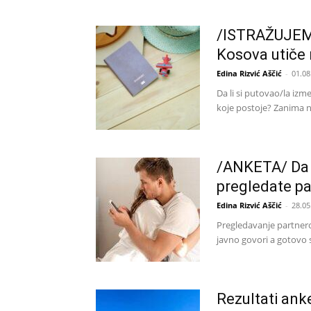
/ISTRAŽUJEMO
Kosova utiče 
Edina Rizvić Aščić
-
01.08
Da li si putovao/la izm
koje postoje? Zanima nas
/ANKETA/ Da li
pregledate pa
Edina Rizvić Aščić
-
28.05
Pregledavanje partnero
javno govori a gotovo s
Rezultati anke