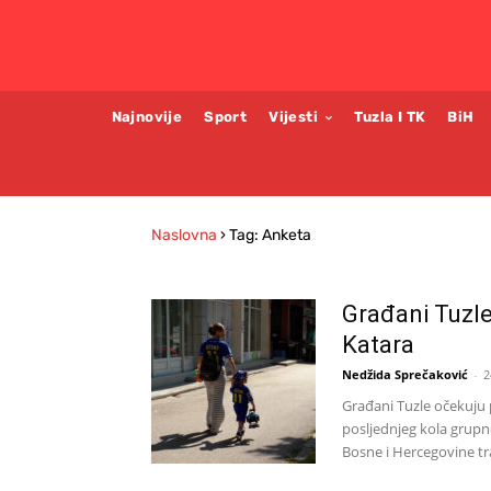
Najnovije
Sport
Vijesti
Tuzla I TK
BiH
Naslovna
›
Tag: Anketa
Građani Tuzle
Katara
Nedžida Sprečaković
-
2
Građani Tuzle očekuju 
posljednjeg kola grupn
Bosne i Hercegovine tra