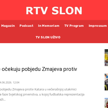
Magazin
Podcast
In Memoriam
TV Program
Impressum
TV SLON UŽIVO
 očekuju pobjedu Zmajeva protiv
4.06.2026. 12:04
pobjedu Zmajeva protiv Katara u večerašnjoj utakmici
e faze Svjetskog prvenstva, u kojoj fudbalska reprezentacija
ži...