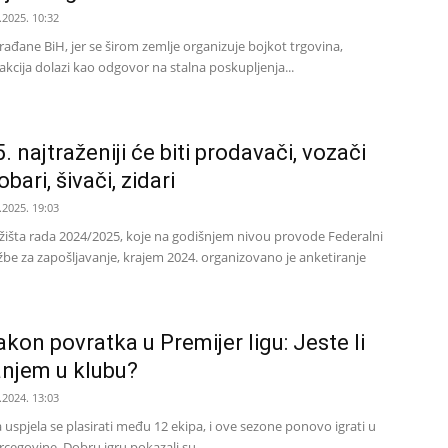
.2025. 10:32
 građane BiH, jer se širom zemlje organizuje bojkot trgovina,
 akcija dolazi kao odgovor na stalna poskupljenja...
 najtraženiji će biti prodavači, vozači
ari, šivači, zidari
.2025. 19:03
tržišta rada 2024/2025, koje na godišnjem nivou provode Federalni
žbe za zapošljavanje, krajem 2024. organizovano je anketiranje
kon povratka u Premijer ligu: Jeste li
anjem u klubu?
.2024. 13:03
uspjela se plasirati među 12 ekipa, i ove sezone ponovo igrati u
ercegovine. Dobru igru pokazali su...