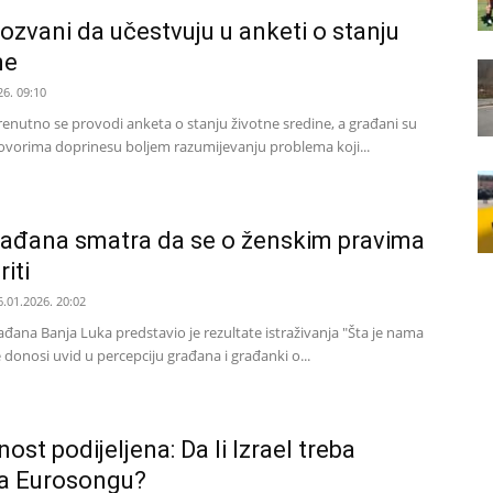
ozvani da učestvuju u anketi o stanju
ne
26. 09:10
trenutno se provodi anketa o stanju životne sredine, a građani su
ovorima doprinesu boljem razumijevanju problema koji...
rađana smatra da se o ženskim pravima
iti
6.01.2026. 20:02
ađana Banja Luka predstavio je rezultate istraživanja "Šta je nama
 donosi uvid u percepciju građana i građanki o...
st podijeljena: Da li Izrael treba
na Eurosongu?