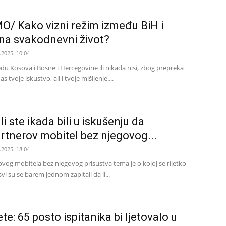
/ Kako vizni režim između BiH i
na svakodnevni život?
.2025. 10:04
eđu Kosova i Bosne i Hercegovine ili nikada nisi, zbog prepreka
 tvoje iskustvo, ali i tvoje mišljenje....
 ste ikada bili u iskušenju da
rtnerov mobitel bez njegovog...
.2025. 18:04
vog mobitela bez njegovog prisustva tema je o kojoj se rijetko
vi su se barem jednom zapitali da li...
te: 65 posto ispitanika bi ljetovalo u