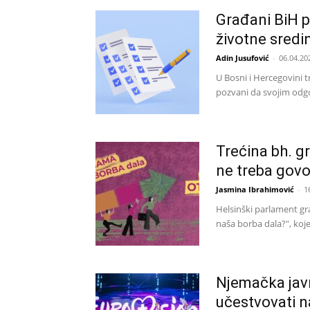
Građani BiH p
životne sredi
Adin Jusufović
-
06.04.20
U Bosni i Hercegovini 
pozvani da svojim odg
Trećina bh. g
ne treba govor
Jasmina Ibrahimović
-
1
Helsinški parlament gr
naša borba dala?", koje
Njemačka javno
učestvovati 