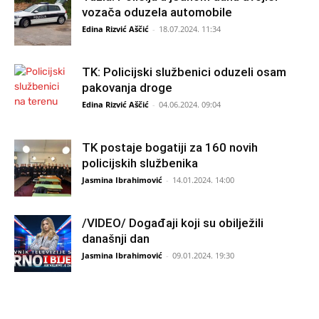
vozača oduzela automobile
Edina Rizvić Aščić
-
18.07.2024. 11:34
TK: Policijski službenici oduzeli osam
pakovanja droge
Edina Rizvić Aščić
-
04.06.2024. 09:04
TK postaje bogatiji za 160 novih
policijskih službenika
Jasmina Ibrahimović
-
14.01.2024. 14:00
/VIDEO/ Događaji koji su obilježili
današnji dan
Jasmina Ibrahimović
-
09.01.2024. 19:30