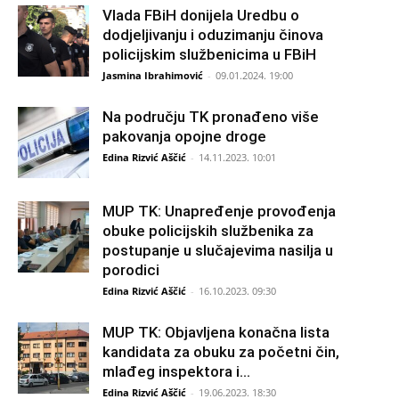
Vlada FBiH donijela Uredbu o
dodjeljivanju i oduzimanju činova
policijskim službenicima u FBiH
Jasmina Ibrahimović
-
09.01.2024. 19:00
Na području TK pronađeno više
pakovanja opojne droge
Edina Rizvić Aščić
-
14.11.2023. 10:01
MUP TK: Unapređenje provođenja
obuke policijskih službenika za
postupanje u slučajevima nasilja u
porodici
Edina Rizvić Aščić
-
16.10.2023. 09:30
MUP TK: Objavljena konačna lista
kandidata za obuku za početni čin,
mlađeg inspektora i...
Edina Rizvić Aščić
-
19.06.2023. 18:30