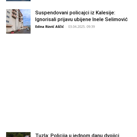
Suspendovani policajci iz Kalesije:
Ignorisali prijavu ubijene Inele Selimović
Edina Rizvić Aščić
-
03.04.2025. 09:39
Tuzla: Policija u jednom danu dvojici