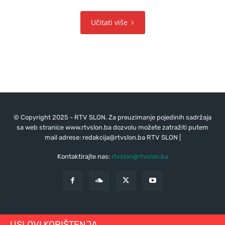
Učitati više
© Copyright 2025 - RTV SLON. Za preuzimanje pojedinih sadržaja
sa web stranice www.rtvslon.ba dozvolu možete zatražiti putem
mail adrese:
redakcija@rtvslon.ba
RTV SLON |
Kontaktirajte nas:
rtvslon@rtvslon.ba
USLOVI KORIŠTENJA