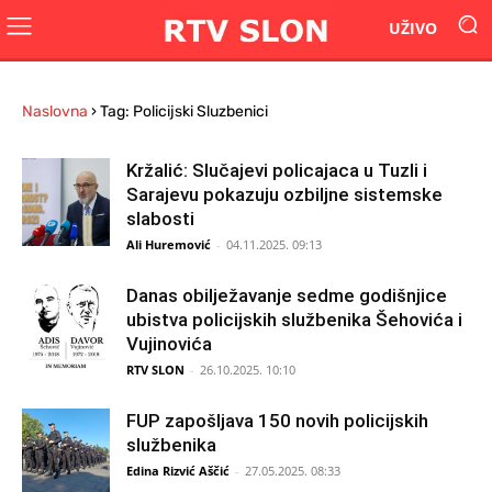
UŽIVO
Naslovna
›
Tag: Policijski Sluzbenici
Kržalić: Slučajevi policajaca u Tuzli i
Sarajevu pokazuju ozbiljne sistemske
slabosti
Ali Huremović
-
04.11.2025. 09:13
Danas obilježavanje sedme godišnjice
ubistva policijskih službenika Šehovića i
Vujinovića
RTV SLON
-
26.10.2025. 10:10
FUP zapošljava 150 novih policijskih
službenika
Edina Rizvić Aščić
-
27.05.2025. 08:33