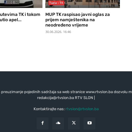
Tuzla i TK
putevima TK i tokom
MUP TK raspisao javni oglas za
tio apel...
prijem namještenika na
neodređeno vrijeme
30.06.2026. 16:46
preuzimanje pojedinih sadržaja sa web stranice www.rtvslon.ba dozvolu mo
redakcija@rtvslon.ba
RTV SLON |
Kontaktirajte nas:
rtvslon@rtvslon.ba