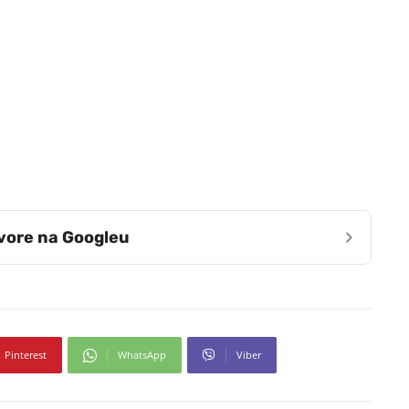
›
zvore na Googleu
Pinterest
WhatsApp
Viber