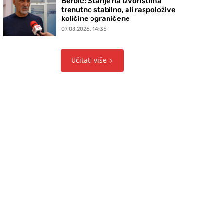
Berbić: Stanje na izvorištima
trenutno stabilno, ali raspoložive
količine ograničene
07.08.2026. 14:35
Učitati više