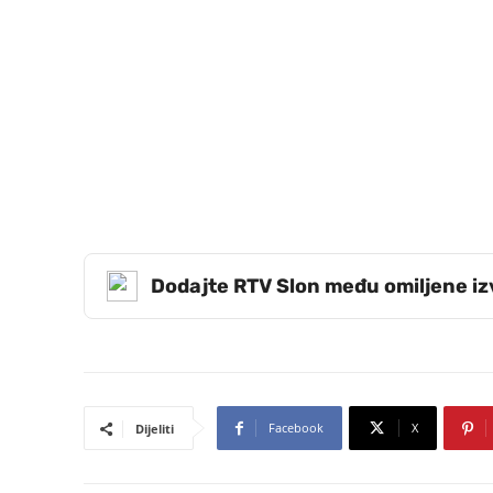
Dodajte RTV Slon među omiljene i
Facebook
X
Dijeliti