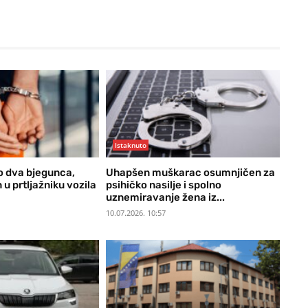
Istaknuto
 dva bjegunca,
Uhapšen muškarac osumnjičen za
u prtljažniku vozila
psihičko nasilje i spolno
uznemiravanje žena iz...
10.07.2026. 10:57