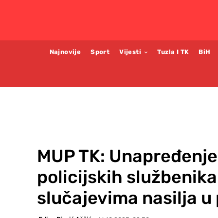
Najnovije
Sport
Vijesti
Tuzla I TK
BiH
MUP TK: Unapređenje
policijskih službenik
slučajevima nasilja u