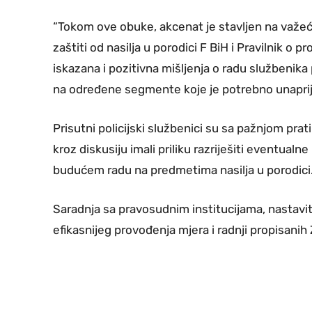
“Tokom ove obuke, akcenat je stavljen na važeć
zaštiti od nasilja u porodici F BiH i Pravilnik o 
iskazana i pozitivna mišljenja o radu službenika
na određene segmente koje je potrebno unaprije
Prisutni policijski službenici su sa pažnjom prat
kroz diskusiju imali priliku razriješiti eventual
budućem radu na predmetima nasilja u porodici
Saradnja sa pravosudnim institucijama, nastaviti
efikasnijeg provođenja mjera i radnji propisanih 