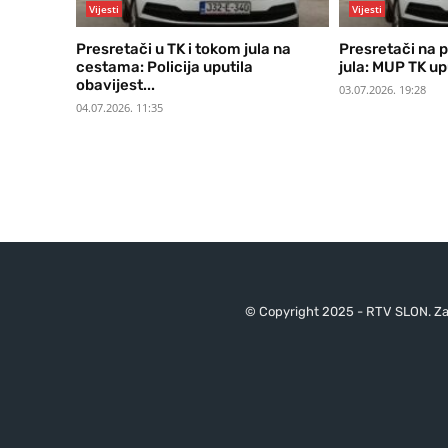
Vijesti
Vijesti
Presretači u TK i tokom jula na
Presretači na 
cestama: Policija uputila
jula: MUP TK upu
obavijest...
03.07.2026. 19:28
04.07.2026. 11:35
© Copyright 2025 - RTV SLON. Za 