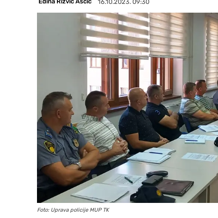
Edina Rizvić Aščić
16.10.2023. 09:30
Foto: Uprava policije MUP TK