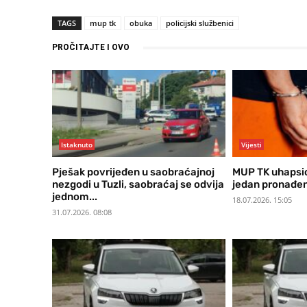
TAGS
mup tk
obuka
policijski službenici
PROČITAJTE I OVO
Istaknuto
Vijesti
Pješak povrijeđen u saobraćajnoj
MUP TK uhapsio
nezgodi u Tuzli, saobraćaj se odvija
jedan pronađen 
jednom...
18.07.2026. 15:05
31.07.2026. 08:08