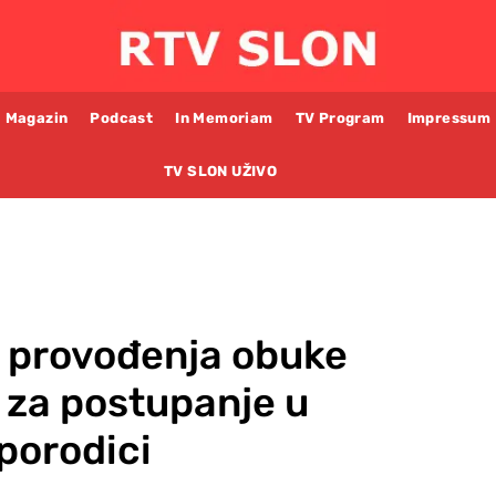
Magazin
Podcast
In Memoriam
TV Program
Impressum
TV SLON UŽIVO
 provođenja obuke
a za postupanje u
 porodici