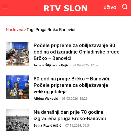
UŽIVO
Naslovna
›
Tag: Pruga Brcko Banovici
Počele pripreme za obilježavanje 80
godina od izgradnje Omladinske pruge
Brčko – Banovići
Arnela Šiljković - Bojić
-
24.04.2026. 12:52
80 godina pruge Brčko – Banovići:
Počele pripreme za obilježavanje
velikog jubileja
Albina Vicković
-
05.03.2026. 13:26
Na današnji dan prije 78 godina
izgrađena pruga Brčko-Banovići
Edina Rizvić Aščić
-
07.11.2024. 08:34