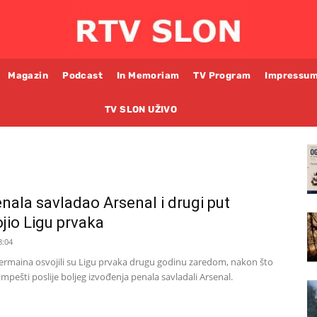
Magazin
Podcast
In Memoriam
TV Program
Impressu
TV SLON UŽIVO
ala savladao Arsenal i drugi put
jio Ligu prvaka
8:04
Germaina osvojili su Ligu prvaka drugu godinu zaredom, nakon što
impešti poslije boljeg izvođenja penala savladali Arsenal.