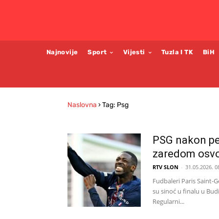
Najnovije
Sport
Vijesti
Tuzla I TK
BiH
Naslovna
›
Tag: Psg
PSG nakon pen
zaredom osvo
RTV SLON
-
31.05.2026. 0
Fudbaleri Paris Saint-
su sinoć u finalu u Bud
Regularni...