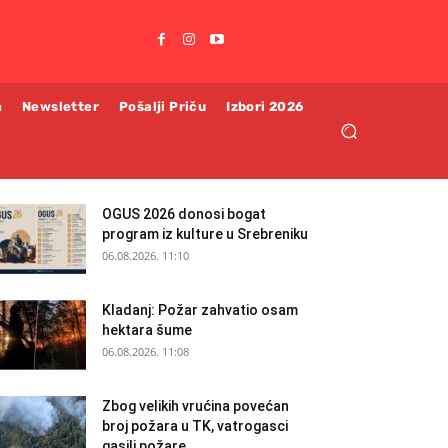
m
Newsletter
Pošalji Priču
Izbori 2026
OGUS 2026 donosi bogat
program iz kulture u Srebreniku
06.08.2026. 11:10
Kladanj: Požar zahvatio osam
hektara šume
06.08.2026. 11:08
Zbog velikih vrućina povećan
broj požara u TK, vatrogasci
gasili požare...