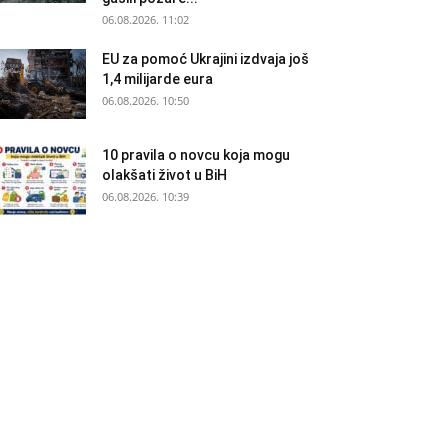
06.08.2026. 11:02
EU za pomoć Ukrajini izdvaja još
1,4 milijarde eura
06.08.2026. 10:50
10 pravila o novcu koja mogu
olakšati život u BiH
06.08.2026. 10:39