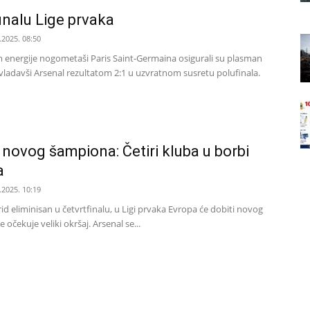
finalu Lige prvaka
.2025. 08:50
energije nogometaši Paris Saint-Germaina osigurali su plasman
avladavši Arsenal rezultatom 2:1 u uzvratnom susretu polufinala.
 novog šampiona: Četiri kluba u borbi
a
.2025. 10:19
d eliminisan u četvrtfinalu, u Ligi prvaka Evropa će dobiti novog
 očekuje veliki okršaj. Arsenal se...