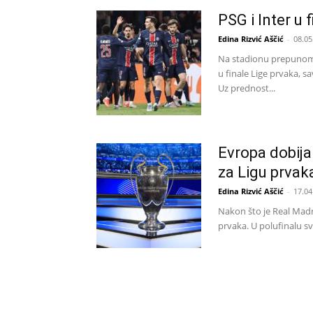
PSG i Inter u 
Edina Rizvić Aščić
-
08.05
Na stadionu prepunom 
u finale Lige prvaka, s
Uz prednost...
Evropa dobija
za Ligu prvak
Edina Rizvić Aščić
-
17.04
Nakon što je Real Madri
prvaka. U polufinalu sve