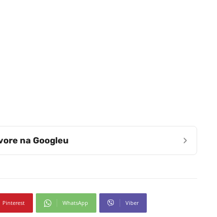
›
zvore na Googleu
Pinterest
WhatsApp
Viber