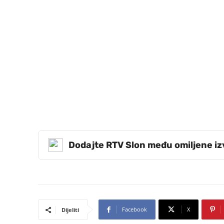
Dodajte RTV Slon među omiljene i
Facebook
X
Dijeliti