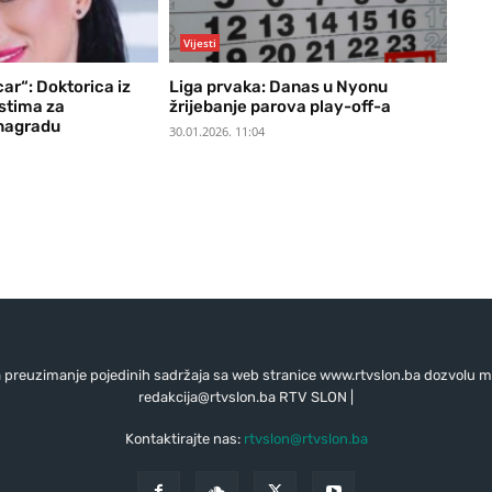
Vijesti
ar“: Doktorica iz
Liga prvaka: Danas u Nyonu
istima za
žrijebanje parova play-off-a
nagradu
30.01.2026. 11:04
preuzimanje pojedinih sadržaja sa web stranice www.rtvslon.ba dozvolu mo
redakcija@rtvslon.ba
RTV SLON |
Kontaktirajte nas:
rtvslon@rtvslon.ba