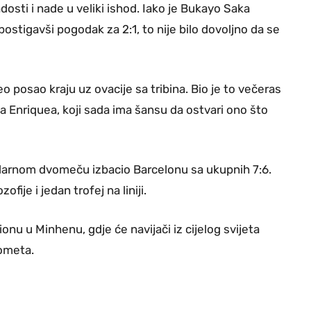
osti i nade u veliki ishod. Iako je Bukayo Saka
stigavši pogodak za 2:1, to nije bilo dovoljno da se
eo posao kraju uz ovacije sa tribina. Bio je to večeras
isa Enriquea, koji sada ima šansu da ostvari ono što
akularnom dvomeču izbacio Barcelonu sa ukupnih 7:6.
ofije i jedan trofej na liniji.
ionu u Minhenu, gdje će navijači iz cijelog svijeta
gometa.