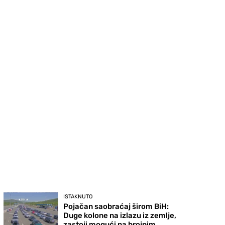
ISTAKNUTO
Pojačan saobraćaj širom BiH:
Duge kolone na izlazu iz zemlje,
zastoji mogući na brojnim