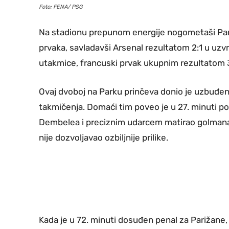
Foto: FENA/ PSG
Na stadionu prepunom energije nogometaši Pari
prvaka, savladavši Arsenal rezultatom 2:1 u uzv
utakmice, francuski prvak ukupnim rezultatom 3:
Ovaj dvoboj na Parku prinčeva donio je uzbuđen
takmičenja. Domaći tim poveo je u 27. minuti pog
Dembelea i preciznim udarcem matirao golmana 
nije dozvoljavao ozbiljnije prilike.
Kada je u 72. minuti dosuđen penal za Parižane