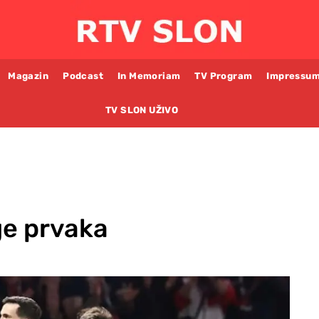
Magazin
Podcast
In Memoriam
TV Program
Impressu
TV SLON UŽIVO
ige prvaka