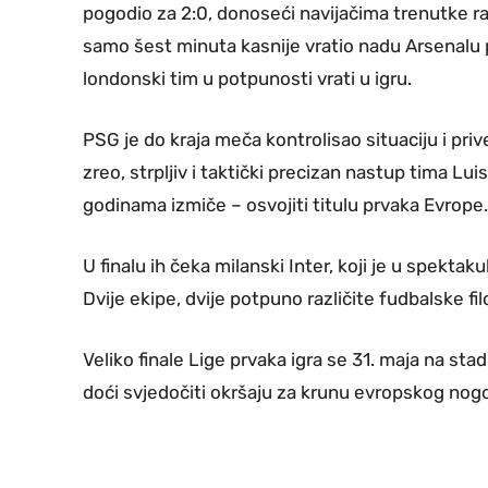
pogodio za 2:0, donoseći navijačima trenutke rad
samo šest minuta kasnije vratio nadu Arsenalu po
londonski tim u potpunosti vrati u igru.
PSG je do kraja meča kontrolisao situaciju i priv
zreo, strpljiv i taktički precizan nastup tima Lu
godinama izmiče – osvojiti titulu prvaka Evrope.
U finalu ih čeka milanski Inter, koji je u spekt
Dvije ekipe, dvije potpuno različite fudbalske filoz
Veliko finale Lige prvaka igra se 31. maja na stad
doći svjedočiti okršaju za krunu evropskog no