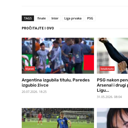
TAGS
finale
Inter
Liga prvaka
PSG
PROČITAJTE I OVO
Vijesti
Istaknuto
Argentina izgubila titulu, Paredes
PSG nakon pen
izgubio živce
Arsenal i drugi
Ligu...
20.07.2026. 18:25
31.05.2026. 08:04