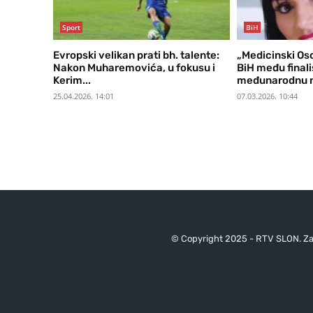
Sport
BiH
Evropski velikan prati bh. talente:
„Medicinski Osc
Nakon Muharemovića, u fokusu i
BiH među final
Kerim...
međunarodnu 
25.04.2026. 14:01
07.03.2026. 10:44
© Copyright 2025 - RTV SLON. Za 