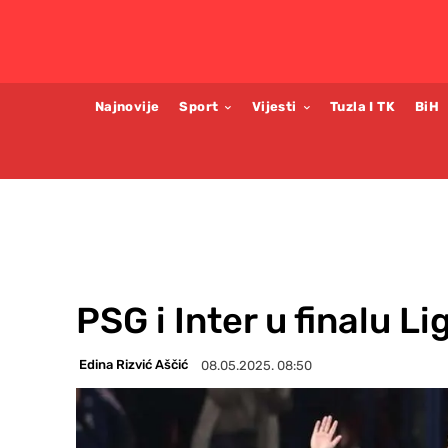
Najnovije
Sport
Vijesti
Tuzla I TK
BiH
PSG i Inter u finalu L
Edina Rizvić Aščić
08.05.2025. 08:50