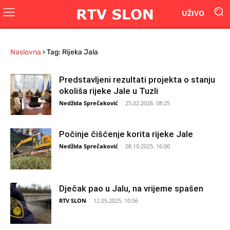
UŽIVO
Naslovna
›
Tag: Rijeka Jala
Predstavljeni rezultati projekta o stanju
okoliša rijeke Jale u Tuzli
Nedžida Sprečaković
-
25.02.2026. 08:25
Počinje čišćenje korita rijeke Jale
Nedžida Sprečaković
-
08.10.2025. 16:00
Dječak pao u Jalu, na vrijeme spašen
RTV SLON
-
12.05.2025. 10:56