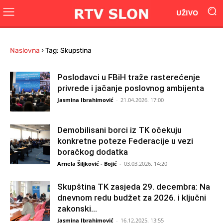
UŽIVO
Naslovna
›
Tag: Skupstina
Poslodavci u FBiH traže rasterećenje
privrede i jačanje poslovnog ambijenta
Jasmina Ibrahimović
-
21.04.2026. 17:00
Demobilisani borci iz TK očekuju
konkretne poteze Federacije u vezi
boračkog dodatka
Arnela Šiljković - Bojić
-
03.03.2026. 14:20
Skupština TK zasjeda 29. decembra: Na
dnevnom redu budžet za 2026. i ključni
zakonski...
Jasmina Ibrahimović
-
16.12.2025. 13:55