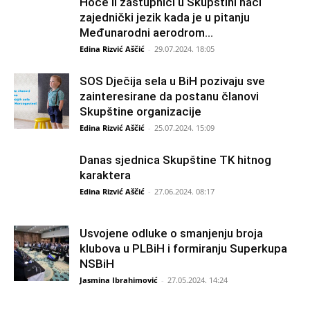
Hoće li zastupnici u Skupštini naći
zajednički jezik kada je u pitanju
Međunarodni aerodrom...
Edina Rizvić Aščić
-
29.07.2024. 18:05
SOS Dječija sela u BiH pozivaju sve
zainteresirane da postanu članovi
Skupštine organizacije
Edina Rizvić Aščić
-
25.07.2024. 15:09
Danas sjednica Skupštine TK hitnog
karaktera
Edina Rizvić Aščić
-
27.06.2024. 08:17
Usvojene odluke o smanjenju broja
klubova u PLBiH i formiranju Superkupa
NSBiH
Jasmina Ibrahimović
-
27.05.2024. 14:24