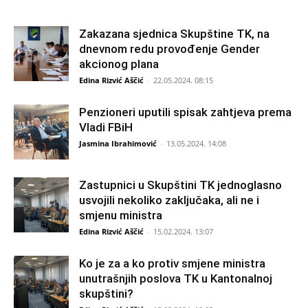
Zakazana sjednica Skupštine TK, na
dnevnom redu provođenje Gender
akcionog plana
Edina Rizvić Aščić
-
22.05.2024. 08:15
Penzioneri uputili spisak zahtjeva prema
Vladi FBiH
Jasmina Ibrahimović
-
13.05.2024. 14:08
Zastupnici u Skupštini TK jednoglasno
usvojili nekoliko zaključaka, ali ne i
smjenu ministra
Edina Rizvić Aščić
-
15.02.2024. 13:07
Ko je za a ko protiv smjene ministra
unutrašnjih poslova TK u Kantonalnoj
skupštini?