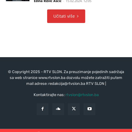
Edina Rizvić Aščić
-
15.02.2024. 12:05
Učitati više
© Copyright 2025 - RTV SLON. Za preuzimanje pojedinih sadržaja
sa web stranice www.rtvslon.ba dozvolu možete zatražiti putem
mail adrese:
redakcija@rtvslon.ba
RTV SLON |
Kontaktirajte nas:
rtvslon@rtvslon.ba