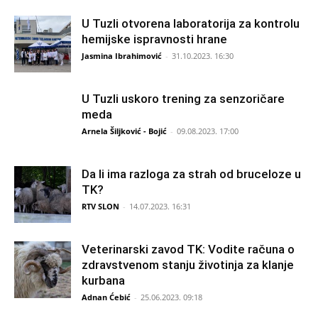
U Tuzli otvorena laboratorija za kontrolu
hemijske ispravnosti hrane
Jasmina Ibrahimović
-
31.10.2023. 16:30
U Tuzli uskoro trening za senzoričare
meda
Arnela Šiljković - Bojić
-
09.08.2023. 17:00
Da li ima razloga za strah od bruceloze u
TK?
RTV SLON
-
14.07.2023. 16:31
Veterinarski zavod TK: Vodite računa o
zdravstvenom stanju životinja za klanje
kurbana
Adnan Ćebić
-
25.06.2023. 09:18