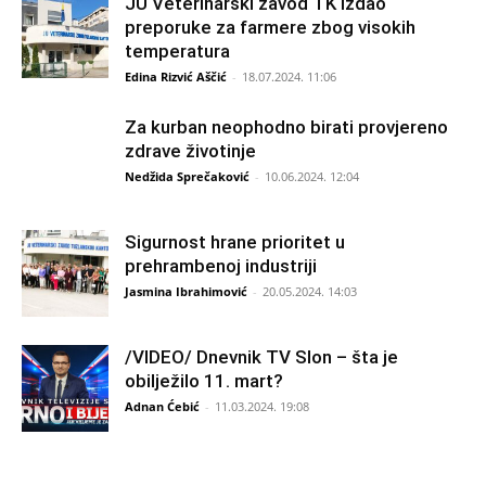
JU Veterinarski zavod TK izdao
preporuke za farmere zbog visokih
temperatura
Edina Rizvić Aščić
-
18.07.2024. 11:06
Za kurban neophodno birati provjereno
zdrave životinje
Nedžida Sprečaković
-
10.06.2024. 12:04
Sigurnost hrane prioritet u
prehrambenoj industriji
Jasmina Ibrahimović
-
20.05.2024. 14:03
/VIDEO/ Dnevnik TV Slon – šta je
obilježilo 11. mart?
Adnan Ćebić
-
11.03.2024. 19:08