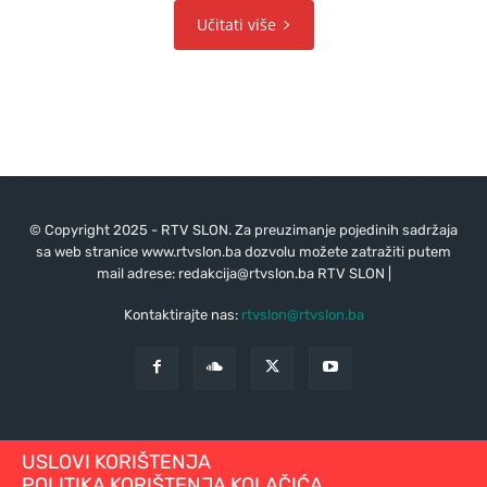
Učitati više
© Copyright 2025 - RTV SLON. Za preuzimanje pojedinih sadržaja
sa web stranice www.rtvslon.ba dozvolu možete zatražiti putem
mail adrese:
redakcija@rtvslon.ba
RTV SLON |
Kontaktirajte nas:
rtvslon@rtvslon.ba
USLOVI KORIŠTENJA
POLITIKA KORIŠTENJA KOLAČIĆA