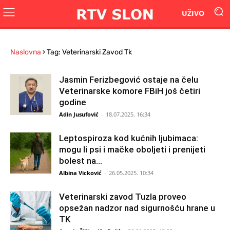
UŽIVO
Naslovna
›
Tag: Veterinarski Zavod Tk
Jasmin Ferizbegović ostaje na čelu
Veterinarske komore FBiH još četiri
godine
Adin Jusufović
-
18.07.2025. 16:34
Leptospiroza kod kućnih ljubimaca:
mogu li psi i mačke oboljeti i prenijeti
bolest na...
Albina Vicković
-
26.05.2025. 10:34
Veterinarski zavod Tuzla proveo
opsežan nadzor nad sigurnošću hrane u
TK