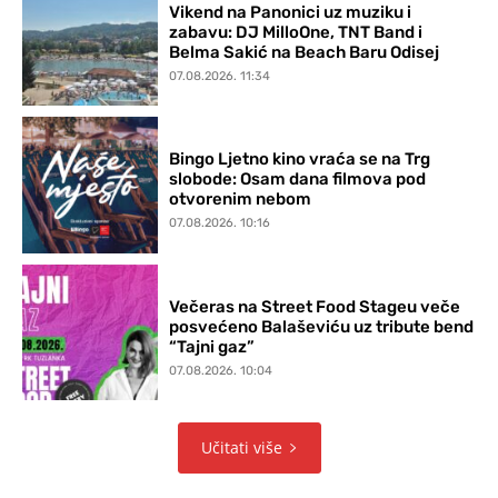
Vikend na Panonici uz muziku i
zabavu: DJ MilloOne, TNT Band i
Belma Sakić na Beach Baru Odisej
07.08.2026. 11:34
Bingo Ljetno kino vraća se na Trg
slobode: Osam dana filmova pod
otvorenim nebom
07.08.2026. 10:16
Večeras na Street Food Stageu veče
posvećeno Balaševiću uz tribute bend
“Tajni gaz”
07.08.2026. 10:04
Učitati više