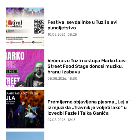
Festival sevdalinke u Tuzli slavi
punoljetstvo
10.08.2026. 08:28
Večeras u Tuzli nastupa Marko Luis:
Street Food Stage donosi muziku,
hranu i zabavu
08.08.2026. 18:30
Premijerno objavljena pjesma „Lejla“
iz mjuzikla „Travnik je voljeti lako“ u
izvedbi Fazle i Taika Ganića
07.08.2026. 12:13