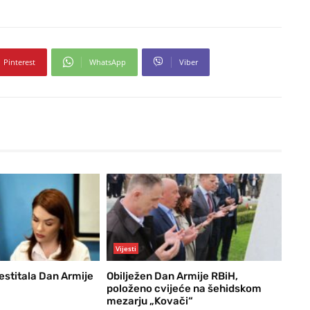
Pinterest
WhatsApp
Viber
Vijesti
estitala Dan Armije
Obilježen Dan Armije RBiH,
položeno cvijeće na šehidskom
mezarju „Kovači“