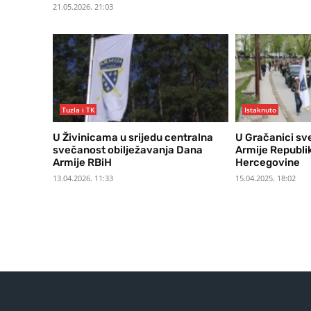
21.05.2026. 21:03
Tuzla i TK
Istaknuto
U Živinicama u srijedu centralna
U Gračanici sv
svečanost obilježavanja Dana
Armije Republi
Armije RBiH
Hercegovine
13.04.2026. 11:33
15.04.2025. 18:02