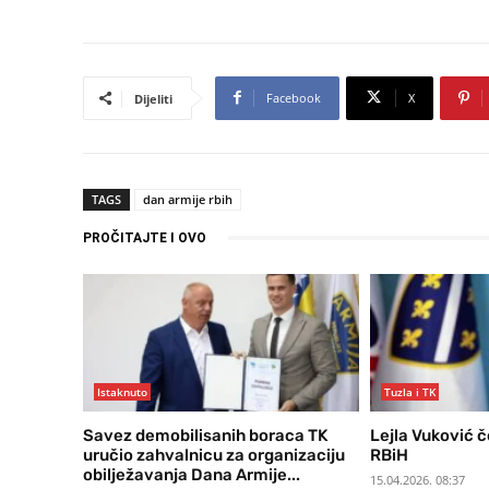
Facebook
X
Dijeliti
TAGS
dan armije rbih
PROČITAJTE I OVO
Istaknuto
Tuzla i TK
Savez demobilisanih boraca TK
Lejla Vuković č
uručio zahvalnicu za organizaciju
RBiH
obilježavanja Dana Armije...
15.04.2026. 08:37