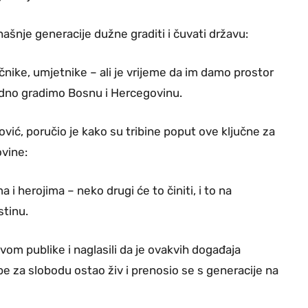
šnje generacije dužne graditi i čuvati državu:
nike, umjetnike – ali je vrijeme da im damo prostor
ajedno gradimo Bosnu i Hercegovinu.
ć, poručio je kako su tribine poput ove ključne za
ovine:
i herojima – neko drugi će to činiti, i to na
stinu.
ivom publike i naglasili da je ovakvih događaja
be za slobodu ostao živ i prenosio se s generacije na