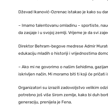
Dževad Ikanović-Ozrenac istakao je kako su dana
– Imamo talentovanu omladinu – sportiste, nauč
da zasjaje i u svojoj zemlji. Vrijeme je da svi z
Direktor Behram-begove medrese Admir Muratovi
edukaciju mladih o historiji i vrijednostima dom
– Ako mi ne govorimo o našim šehidima, gazijama 
iskrivljen način. Mi moramo biti ti koji će pričati i
Organizatori su izrazili zadovoljstvo velikim odz
potrebno još više širom zemlje, kako bi duh bor
generaciju, prenijela je Fena.