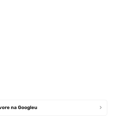
›
zvore na Googleu