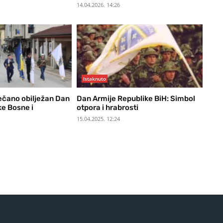
14.04.2026. 14:26
Istaknuto
ečano obilježan Dan
Dan Armije Republike BiH: Simbol
ke Bosne i
otpora i hrabrosti
15.04.2025. 12:24