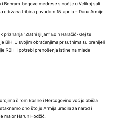
a i Behram-begove medrese sinoć je u Velikoj sali
 održana tribina povodom 15. aprila – Dana Armije
 priznanja “Zlatni ljiljan” Edin Haračić-Klej te
e BiH. U svojim obraćanjima prisutnima su prenijeli
je RBiH i potrebi prenošenja istine na mlađe
herojima širom Bosne i Hercegovine već je obišla
istaknemo ono što je Armija uradila za narod i
je major Harun Hodžić.