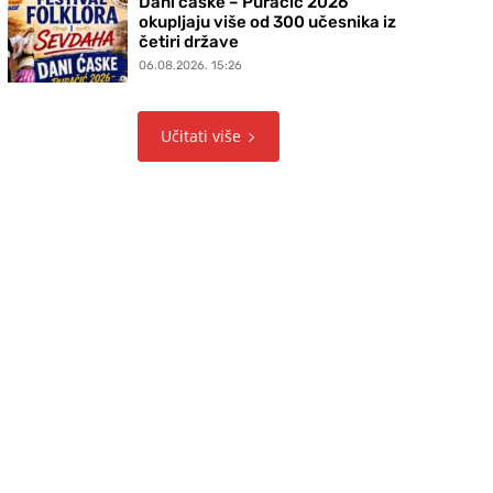
Dani ćaske – Puračić 2026
okupljaju više od 300 učesnika iz
četiri države
06.08.2026. 15:26
Učitati više