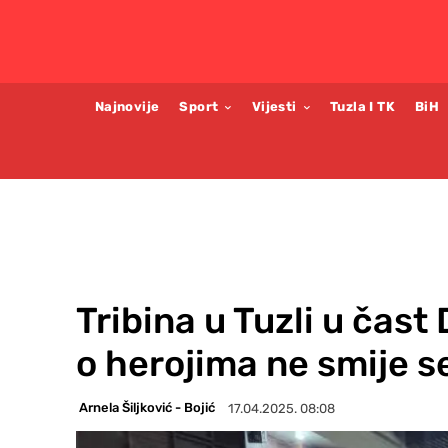
Najnovije
Sport
Vijesti
Tuzla I TK
BiH
Tribina u Tuzli u čast
o herojima ne smije s
Arnela Šiljković - Bojić
17.04.2025. 08:08