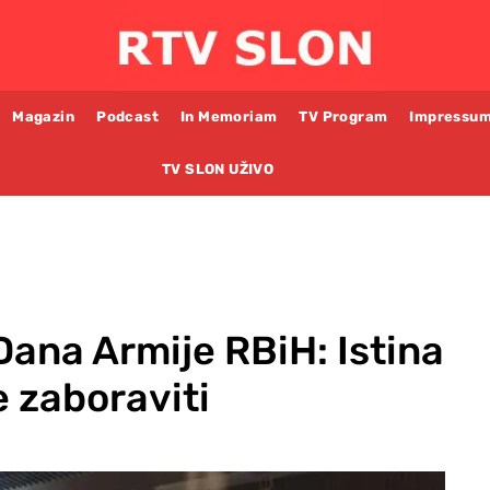
Magazin
Podcast
In Memoriam
TV Program
Impressu
TV SLON UŽIVO
 Dana Armije RBiH: Istina
e zaboraviti