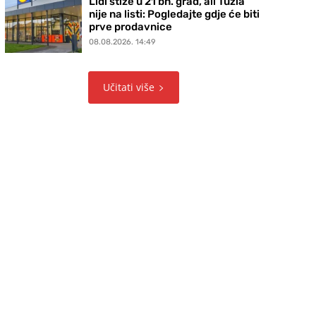
Lidl stiže u 21 bh. grad, ali Tuzla
nije na listi: Pogledajte gdje će biti
prve prodavnice
08.08.2026. 14:49
Učitati više