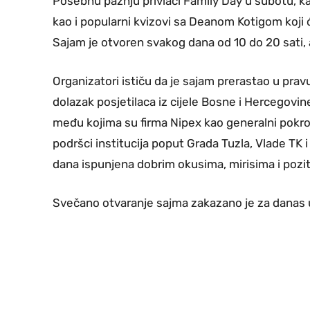
Posebnu pažnju privlači Family Day u subotu, ka
kao i popularni kvizovi sa Deanom Kotigom koji 
Sajam je otvoren svakog dana od 10 do 20 sati, a
Organizatori ističu da je sajam prerastao u pravu
dolazak posjetilaca iz cijele Bosne i Hercegovine
među kojima su firma Nipex kao generalni pokrovi
podršci institucija poput Grada Tuzla, Vlade TK 
dana ispunjena dobrim okusima, mirisima i pozi
Svečano otvaranje sajma zakazano je za danas u