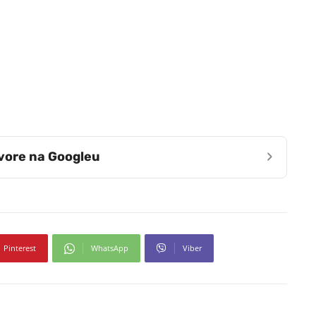
›
zvore na Googleu
Pinterest
WhatsApp
Viber