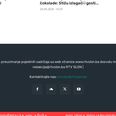
i
čokolade: Stižu izlagači i gosti...
26.04.2026. 14:29
preuzimanje pojedinih sadržaja sa web stranice www.rtvslon.ba dozvolu mo
redakcija@rtvslon.ba
RTV SLON |
Kontaktirajte nas:
rtvslon@rtvslon.ba