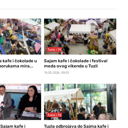
Tuzla i TK
 kafe i čokolade u
Sajam kafe i čokolade i festival
 porukama mira...
meda ovog vikenda u Tuzli
16.05.2026. 09:03
Tuzla i TK
 Sajam kafe i
Tuzla odbrojava do Sajma kafe i