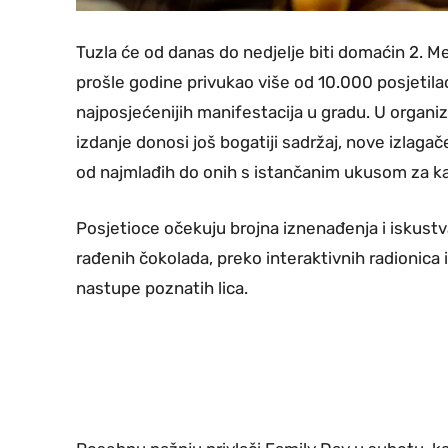
Tuzla će od danas do nedjelje biti domaćin 2. M
prošle godine privukao više od 10.000 posjetilac
najposjećenijih manifestacija u gradu. U organi
izdanje donosi još bogatiji sadržaj, nove izlagače
od najmlađih do onih s istančanim ukusom za ka
Posjetioce očekuju brojna iznenađenja i iskustva
rađenih čokolada, preko interaktivnih radionica 
nastupe poznatih lica.