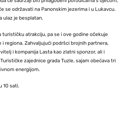
da će sadržaji biti prilagođeni porodicama s djecom,
će se održavati na Panonskim jezerima i u Lukavcu.
 ulaz je besplatan.
 turističku atrakciju, pa se i ove godine očekuje
 i regiona. Zahvaljujući podršci brojnih partnera,
telj i kompanija Lasta kao zlatni sponzor, ali i
i Turističke zajednice grada Tuzle, sajam obećava tri
tivnom energijom.
 10 sati.