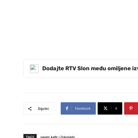
Dodajte RTV Slon među omiljene i
Facebook
X
Dijeliti
TAGS
sajam kafe i čokolade