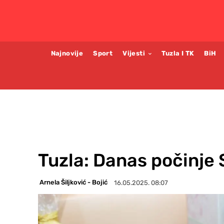
Najnovije
Sport
Vijesti
Tuzla I TK
BiH
Tuzla: Danas počinje 
Arnela Šiljković - Bojić
16.05.2025. 08:07