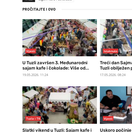
PROČITAJTE I OVO
Vijesti
Istaknuto
U Tuzli završen 3. Međunarodni
Treći dan Sajma
sajam kafe i čokolade: Više od...
Tuzli obilježen
19.05.2026. 11:24
17.05.2026. 08:24
Tuzla i TK
Vijesti
Slatki vikend u Tuzli: Sajam kafe i
Uskoro počinje