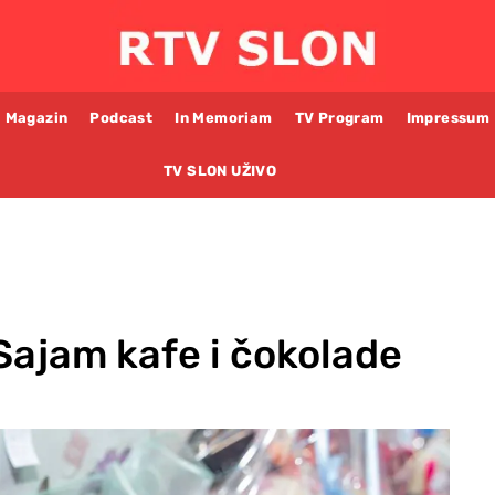
Magazin
Podcast
In Memoriam
TV Program
Impressum
TV SLON UŽIVO
Sajam kafe i čokolade