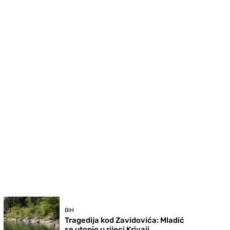
BIH
Tragedija kod Zavidovića: Mladić
se utopio u rijeci Krivaji