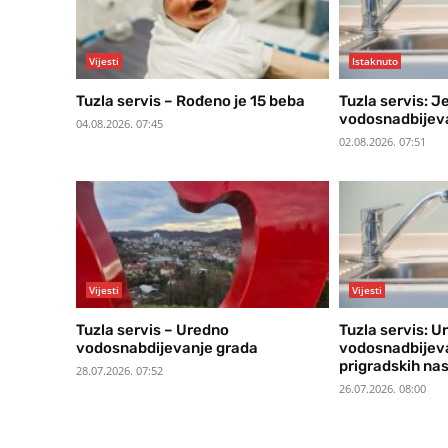
Vijesti
Istaknuto
Tuzla servis – Rođeno je 15 beba
Tuzla servis: J
vodosnadbijev
04.08.2026. 07:45
02.08.2026. 07:51
Vijesti
Vijesti
Tuzla servis – Uredno
Tuzla servis: U
vodosnabdijevanje grada
vodosnadbijeva
prigradskih nas
28.07.2026. 07:52
26.07.2026. 08:00