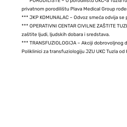
*** PORODILIŠTE – U porodilištu UKC-a Tuzla rođ
privatnom porodilištu Plava Medical Group rođe
*** JKP KOMUNALAC – Odvoz smeća odvija se 
*** OPERATIVNI CENTAR CIVILNE ZAŠTITE TUZLA –
zaštite ljudi, ljudskih dobara i sredstava.
*** TRANSFUZIOLOGIJA – Akciji dobrovoljnog dar
Poliklinici za transfuziologiju JZU UKC Tuzla od 8