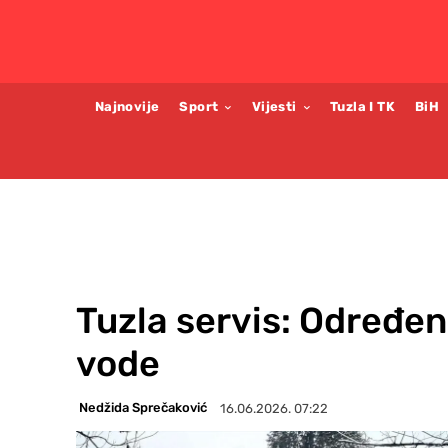
Najnovije
Sport
Vijesti
Tuzla I TK
BiH
Tuzla servis: Određeni
vode
Nedžida Sprečaković
16.06.2026. 07:22