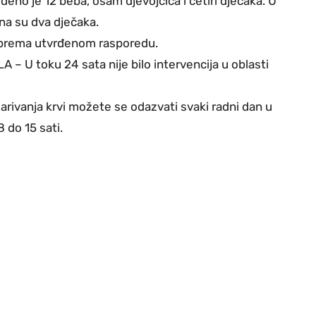
eno je 12 beba, osam djevojčica i četiri dječaka. U
na su dva dječaka.
prema utvrđenom rasporedu.
 U toku 24 sata nije bilo intervencija u oblasti
ivanja krvi možete se odazvati svaki radni dan u
 do 15 sati.