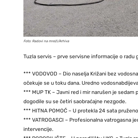
Foto: Radovi na mreži/Arhiva
Tuzla servis – prve servisne informacije o radu gr
*** VODOVOD – Dio naselja Križani bez vodosnab
očekuje se u toku dana. Uredno vodosnabdijevanj
*** MUP TK – Javni red i mir narušen je sedam pu
dogodile su se četiri saobraćajne nezgode.
*** HITNA POMOĆ – U protekla 24 sata pruženo 
*** VATROGASCI – Profesionalna vatrogasna jedin
intervencije.