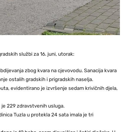
adskih službi za 16. juni, utorak:
dijevanja zbog kvara na cjevovodu. Sanacija kvara
e ostalih gradskih i prigradskih naselja.
ta, evidentirano je izvršenje sedam krivičnih djela,
je 229 zdravstvenih usluga.
ica Tuzla u protekla 24 sata imala je tri