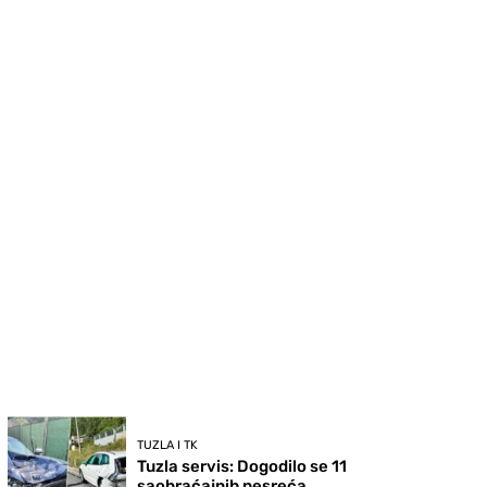
TUZLA I TK
Tuzla servis: Dogodilo se 11
saobraćajnih nesreća