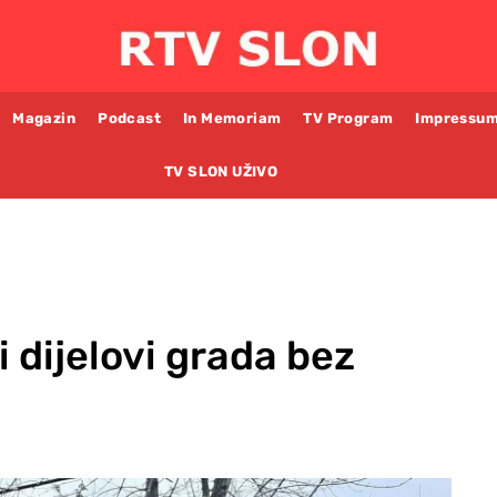
Magazin
Podcast
In Memoriam
TV Program
Impressu
TV SLON UŽIVO
 dijelovi grada bez