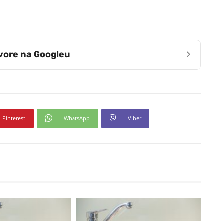
›
zvore na Googleu
Pinterest
WhatsApp
Viber