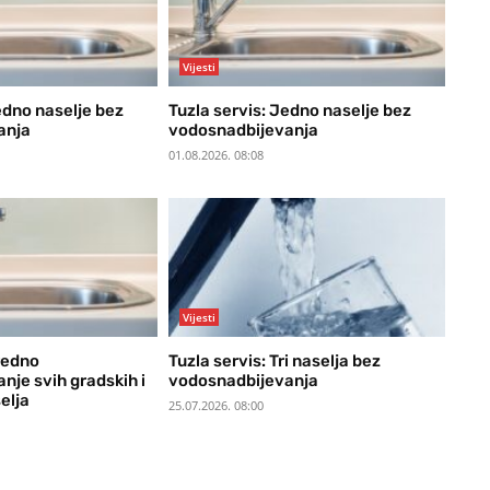
Vijesti
edno naselje bez
Tuzla servis: Jedno naselje bez
anja
vodosnadbijevanja
01.08.2026. 08:08
Vijesti
redno
Tuzla servis: Tri naselja bez
nje svih gradskih i
vodosnadbijevanja
elja
25.07.2026. 08:00