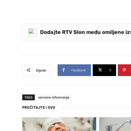
Dodajte RTV Slon među omiljene i
Facebook
X
Dijeliti
TAGS
servisne infomracije
PROČITAJTE I OVO